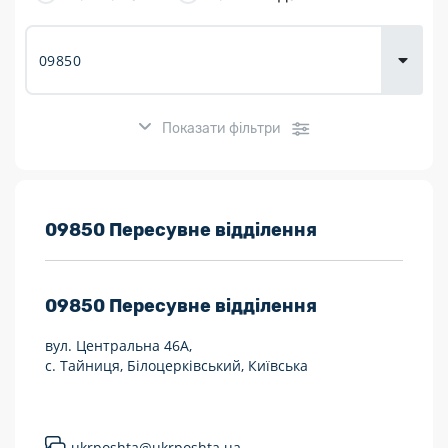
товарів для
городу
Показати фільтри
Розклад роботи:
09850 Пересувне відділення
7 днів на тиждень
09850
Пересувне відділення
Працюють після 19:00
вул. Центральна 46А,
Працюють у вихідні
с. Тайниця, Білоцерківський, Київська
Поштові послуги:
Укрпошта Експрес/тариф «Пріоритетний»
ukrposhta@ukrposhta.ua