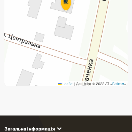
Leaflet
|
Дані карт © 2022 АТ «
Візіком
»
Загальна інформація