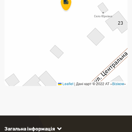
Leaflet
|
Дані карт © 2022 АТ «
Візіком
»
Загальна інформація