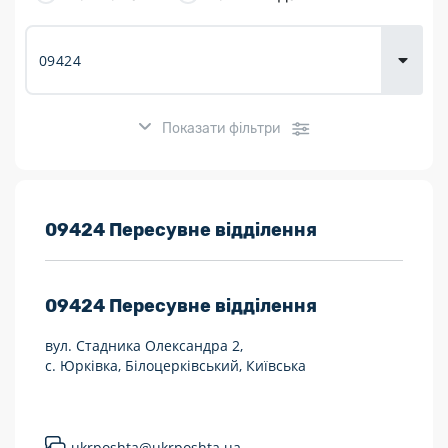
товарів для
городу
Показати фільтри
Розклад роботи:
09424 Пересувне відділення
7 днів на тиждень
09424
Пересувне відділення
Працюють після 19:00
вул. Стадника Олександра 2,
Працюють у вихідні
с. Юрківка, Білоцерківський, Київська
Поштові послуги:
Укрпошта Експрес/тариф «Пріоритетний»
ukrposhta@ukrposhta.ua