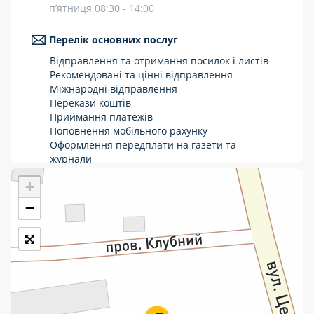
п’ятниця 08:30 - 14:00
Укрпошта Стандарт/тариф «Базовий»
Перелік основних послуг
Доставка за межі України
Відправлення та отримання посилок і листів
Прийом вантажів
Рекомендовані та цінні відправлення
Міжнародні відправлення
Фінансові послуги:
Перекази коштів
Приймання платежів
Поповнення мобільного рахунку
Термінові перекази
Оформлення передплати на газети та
журнали
Перекази
Послуги страхування
+
Операції з карткою: поповнення/зняття
Комунальні та інші платежі
готівки
−
Виплата пенсій та соціальних допомог
Продаж товарів
Продаж марок та паковання