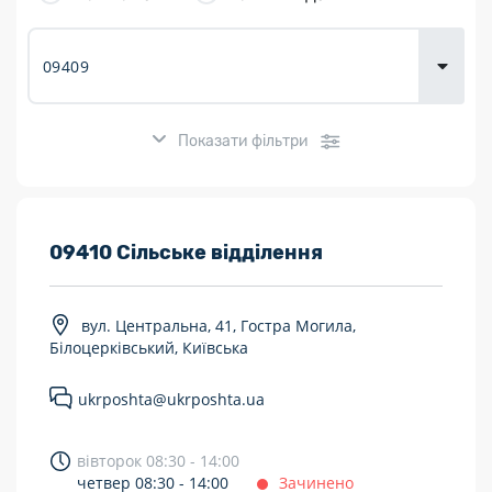
товарів для
городу
Показати фільтри
Розклад роботи:
09410 Сільське відділення
7 днів на тиждень
вул. Центральна, 41, Гостра Могила,
Працюють після 19:00
Білоцерківський, Київська
Працюють у вихідні
ukrposhta@ukrposhta.ua
Поштові послуги:
вівторок 08:30 - 14:00
Укрпошта Експрес/тариф «Пріоритетний»
четвер 08:30 - 14:00
Зачинено