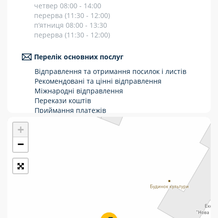
четвер 08:00 - 14:00
Укрпошта Стандарт/тариф «Базовий»
перерва (11:30 - 12:00)
п’ятниця 08:00 - 13:30
Доставка за межі України
перерва (11:30 - 12:00)
Прийом вантажів
Перелік основних послуг
Фінансові послуги:
Відправлення та отримання посилок і листів
Рекомендовані та цінні відправлення
Міжнародні відправлення
Термінові перекази
Перекази коштів
Приймання платежів
Перекази
Поповнення мобільного рахунку
+
Оформлення передплати на газети та
Комунальні та інші платежі
журнали
−
Послуги страхування
Операції з карткою: поповнення/зняття
готівки
Виплата пенсій та соціальних допомог
Продаж товарів
Продаж марок та паковання