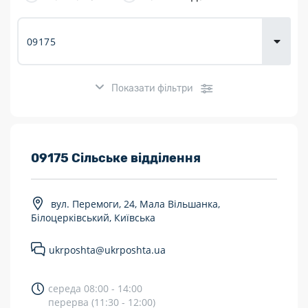
товарів для
городу
Показати фільтри
Розклад роботи:
09175 Сільське відділення
7 днів на тиждень
вул. Перемоги, 24, Мала Вільшанка,
Працюють після 19:00
Білоцерківський, Київська
Працюють у вихідні
ukrposhta@ukrposhta.ua
Поштові послуги:
середа 08:00 - 14:00
Укрпошта Експрес/тариф «Пріоритетний»
перерва (11:30 - 12:00)