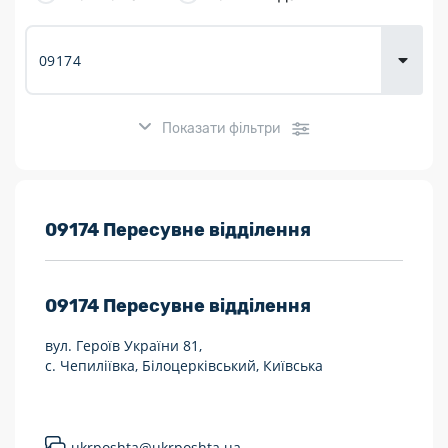
товарів для
городу
Показати фільтри
Розклад роботи:
09174 Пересувне відділення
7 днів на тиждень
09174
Пересувне відділення
Працюють після 19:00
вул. Героїв України 81,
Працюють у вихідні
с. Чепиліївка, Білоцерківський, Київська
Поштові послуги:
Укрпошта Експрес/тариф «Пріоритетний»
ukrposhta@ukrposhta.ua