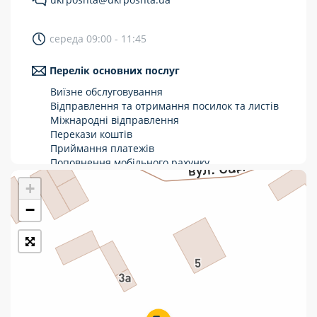
Укрпошта Стандарт/тариф «Базовий»
середа 09:00 - 11:45
Доставка за межі України
Перелік основних послуг
Прийом вантажів
Виїзне обслуговування
Фінансові послуги:
Відправлення та отримання посилок та листів
Міжнародні відправлення
Перекази коштів
Термінові перекази
Приймання платежів
Перекази
Поповнення мобільного рахунку
Оформлення передплати на газети та
+
Комунальні та інші платежі
журнали
Зняття готівки з картки
−
Виплата пенсій та соціальних допомог
Продаж товарів