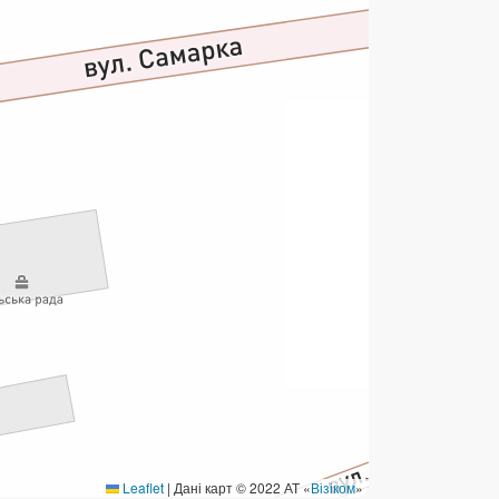
ермінові перекази
ерекази
омунальні та інші платежі
Leaflet
|
Дані карт © 2022 АТ «
Візіком
»