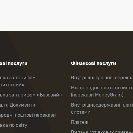
ві послуги
Фінансові послуги
вка за тарифом
Внутрішні грошові перека
оритетний»
Міжнародні платіжні сист
вка за тарифом «Базовий»
(перекази MoneyGram)
шта Документи
Внутрішньодержавні плат
системи
родні поштові перекази
Платежі
вка по світу
Видача готівкових гривень