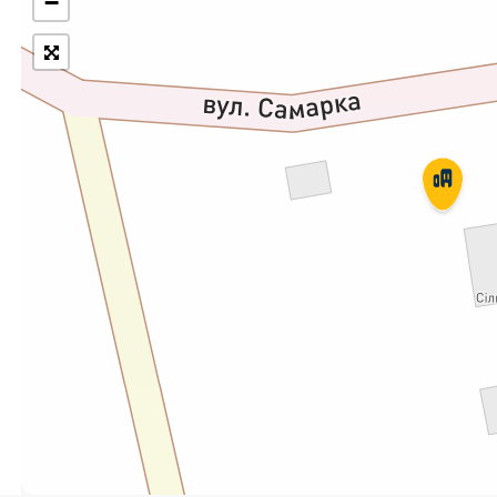
−
Укрпошта Експрес/тариф
Т
«Пріоритетний»
П
Укрпошта Стандарт/тариф «Базовий»
К
Доставка за межі України
Прийом вантажів