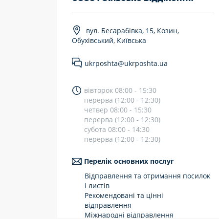
7 днів на тиждень
вул. Бесарабівка, 15, Козин,
Працюють після 19:00
Обухівський, Київська
Працюють у вихідні
ukrposhta@ukrposhta.ua
вівторок 08:00 - 15:30
перерва (12:00 - 12:30)
четвер 08:00 - 15:30
перерва (12:00 - 12:30)
субота 08:00 - 14:30
перерва (12:00 - 12:30)
Перелік основних послуг
Відправлення та отримання посилок
і листів
Рекомендовані та цінні
відправлення
Міжнародні відправлення