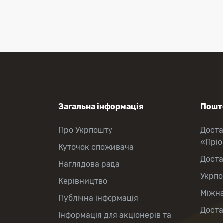
Перекази коштів
Приймання платежів
Поповнення мобільного рахунку
Оформлення передплати на газети
та журнали
Послуги страхування
Операції з карткою: поповнення/
зняття готівки
Виплата пенсій та соціальних
допомог
Продаж товарів
Загальна інформація
Пошто
Продаж марок та паковання
Про Укрпошту
Доста
«Прі
Куточок споживача
Доста
Наглядова рада
Укрпо
Керівництво
Міжна
Публічна інформація
Доста
Інформація для акціонерів та