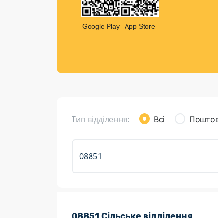
Компен
Листи та листівки
Google Play
App Store
Кур’єрська доставка
Паковання
Доставка з інтернет-магазинів
Доставка товарів для городу
Тип відділення:
Всі
Поштов
Розклад роботи:
08851 Сільське відділення