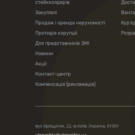
стейкхолдерів
Доста
Закупівлі
Вант
Продаж і оренда нерухомості
Кур’є
Протидія корупції
Розра
Для представників ЗМІ
Новини
Акції
Контакт-центр
Компенсація (рекламація)
вул.Хрещатик, 22, м.Київ, Україна, 01001
ukrposhta@ukrposhta.ua