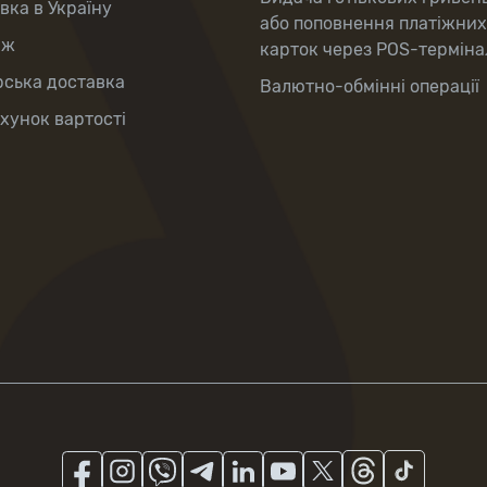
вка в Україну
або поповнення платіжних
аж
карток через POS-терміна
рська доставка
Валютно-обмінні операції
хунок вартості