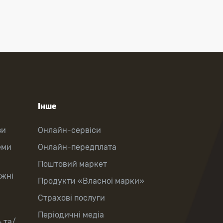
Інше
зи
Онлайн-сервіси
еми
Онлайн-передплата
Поштовий маркет
іжні
Продукти «Власної марки»
Страхові послуги
Періодичні медіа
 та/