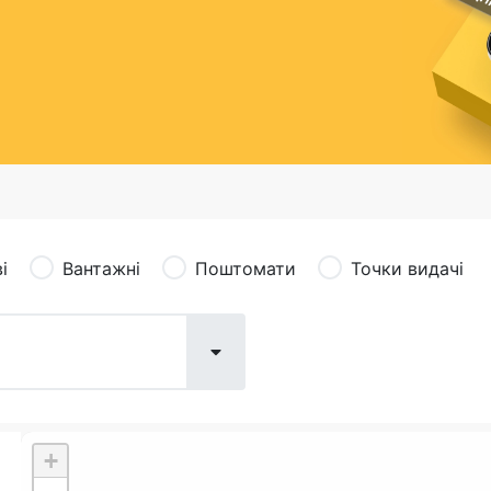
сація (рекламація)
Валютно-обмінні операції
і
Вантажні
Поштомати
Точки видачі
+
Поштові послуги:
Фіна