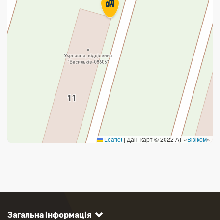
Leaflet
|
Дані карт © 2022 АТ «
Візіком
»
Загальна інформація