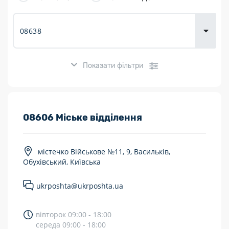
товарів для
городу
Показати фільтри
Розклад роботи:
08606 Міське відділення
7 днів на тиждень
містечко Військове №11, 9, Васильків,
Працюють після 19:00
Обухівський, Київська
Працюють у вихідні
ukrposhta@ukrposhta.ua
Поштові послуги:
вівторок 09:00 - 18:00
Укрпошта Експрес/тариф «Пріоритетний»
середа 09:00 - 18:00