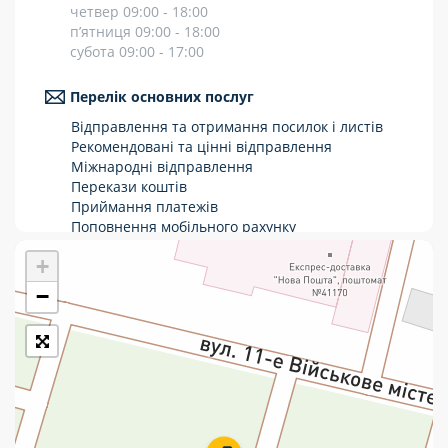
четвер 09:00 - 18:00
Укрпошта Стандарт/тариф «Базовий»
п’ятниця 09:00 - 18:00
субота 09:00 - 17:00
Доставка за межі України
Перелік основних послуг
Прийом вантажів
Відправлення та отримання посилок і листів
Фінансові послуги:
Рекомендовані та цінні відправлення
Міжнародні відправлення
Перекази коштів
Термінові перекази
Приймання платежів
Поповнення мобільного рахунку
Перекази
Оформлення передплати на газети та
+
журнали
Комунальні та інші платежі
Послуги страхування
−
Операції з карткою: поповнення/зняття
готівки
Виплата пенсій та соціальних допомог
Продаж товарів
Продаж марок та паковання