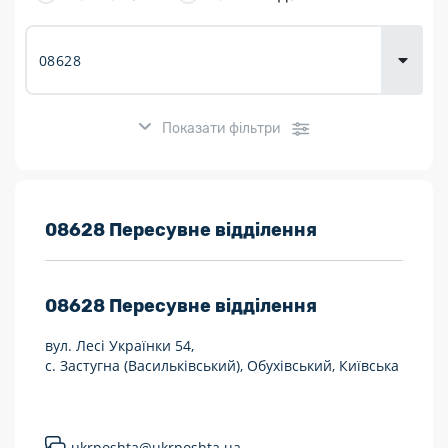
товарів для
городу
Показати фільтри
Розклад роботи:
08628 Пересувне відділення
7 днів на тиждень
08628
Пересувне відділення
Працюють після 19:00
вул. Лесі Українки 54,
Працюють у вихідні
с. Застугна (Васильківський), Обухівський, Київська
Поштові послуги:
Укрпошта Експрес/тариф «Пріоритетний»
ukrposhta@ukrposhta.ua