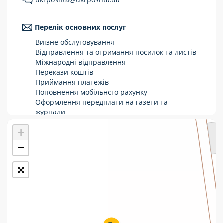
Укрпошта Стандарт/тариф «Базовий»
Перелік основних послуг
Доставка за межі України
Виїзне обслуговування
Прийом вантажів
Відправлення та отримання посилок та листів
Міжнародні відправлення
Фінансові послуги:
Перекази коштів
Приймання платежів
Поповнення мобільного рахунку
Термінові перекази
Оформлення передплати на газети та
журнали
Перекази
Зняття готівки з картки
+
Виплата пенсій та соціальних допомог
Комунальні та інші платежі
Продаж товарів
−