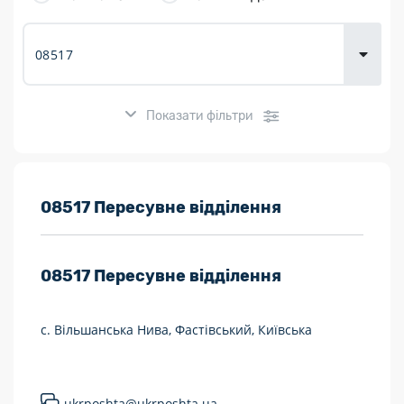
товарів для
городу
Показати фільтри
Розклад роботи:
08517 Пересувне відділення
7 днів на тиждень
08517
Пересувне відділення
Працюють після 19:00
Працюють у вихідні
с. Вільшанська Нива, Фастівський, Київська
Поштові послуги:
Укрпошта Експрес/тариф «Пріоритетний»
ukrposhta@ukrposhta.ua