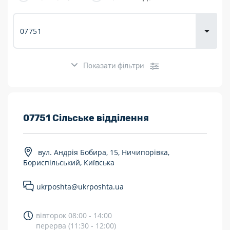
товарів для
городу
Показати фільтри
Розклад роботи:
07751 Сільське відділення
7 днів на тиждень
вул. Андрія Бобира, 15, Ничипорівка,
Працюють після 19:00
Бориспільський, Київська
Працюють у вихідні
ukrposhta@ukrposhta.ua
Поштові послуги:
вівторок 08:00 - 14:00
Укрпошта Експрес/тариф «Пріоритетний»
перерва (11:30 - 12:00)