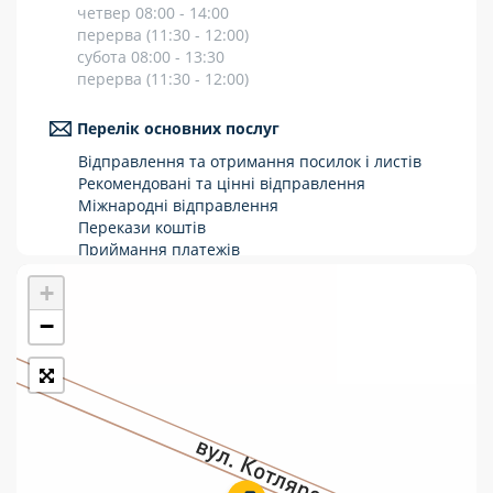
четвер 08:00 - 14:00
Укрпошта Стандарт/тариф «Базовий»
перерва (11:30 - 12:00)
субота 08:00 - 13:30
Доставка за межі України
перерва (11:30 - 12:00)
Прийом вантажів
Перелік основних послуг
Фінансові послуги:
Відправлення та отримання посилок і листів
Рекомендовані та цінні відправлення
Міжнародні відправлення
Термінові перекази
Перекази коштів
Приймання платежів
Перекази
Поповнення мобільного рахунку
+
Оформлення передплати на газети та
Комунальні та інші платежі
журнали
−
Послуги страхування
Операції з карткою: поповнення/зняття
готівки
Виплата пенсій та соціальних допомог
Продаж товарів
Продаж марок та паковання