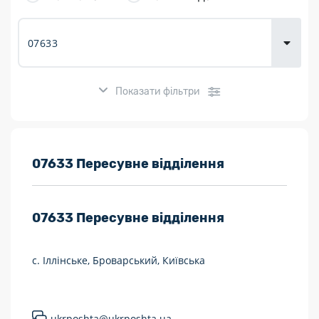
товарів для
городу
Показати фільтри
Розклад роботи:
07633 Пересувне відділення
7 днів на тиждень
07633
Пересувне відділення
Працюють після 19:00
Працюють у вихідні
с. Іллінське, Броварський, Київська
Поштові послуги:
Укрпошта Експрес/тариф «Пріоритетний»
ukrposhta@ukrposhta.ua