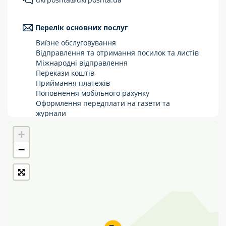
Укрпошта Стандарт/тариф «Базовий»
Перелік основних послуг
Доставка за межі України
Виїзне обслуговування
Прийом вантажів
Відправлення та отримання посилок та листів
Міжнародні відправлення
Фінансові послуги:
Перекази коштів
Приймання платежів
Поповнення мобільного рахунку
Термінові перекази
Оформлення передплати на газети та
журнали
Перекази
Зняття готівки з картки
+
Виплата пенсій та соціальних допомог
Комунальні та інші платежі
Продаж товарів
−