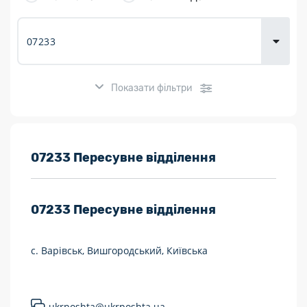
товарів для
городу
Показати фільтри
Розклад роботи:
07233 Пересувне відділення
7 днів на тиждень
07233
Пересувне відділення
Працюють після 19:00
Працюють у вихідні
с. Варівськ, Вишгородський, Київська
Поштові послуги:
Укрпошта Експрес/тариф «Пріоритетний»
ukrposhta@ukrposhta.ua