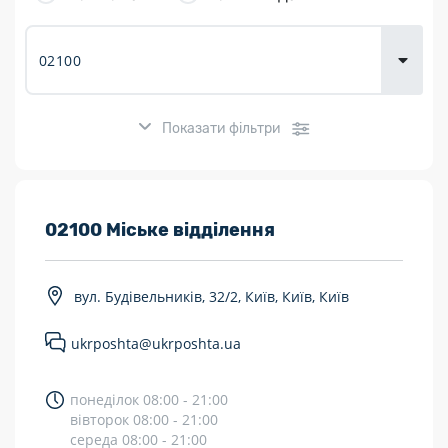
товарів для
городу
Показати фільтри
Розклад роботи:
02100 Міське відділення
7 днів на тиждень
вул. Будівельників, 32/2, Київ, Київ, Київ
Працюють після 19:00
ukrposhta@ukrposhta.ua
Працюють у вихідні
Поштові послуги:
понеділок 08:00 - 21:00
вівторок 08:00 - 21:00
Укрпошта Експрес/тариф «Пріоритетний»
середа 08:00 - 21:00