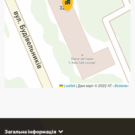
Leaflet
|
Дані карт © 2022 АТ «
Візіком
»
Загальна інформація