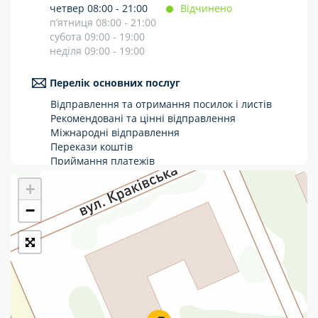
четвер 08:00 - 21:00
Відчинено
Укрпошта Стандарт/тариф «Базовий»
п’ятниця 08:00 - 21:00
субота 09:00 - 19:00
Доставка за межі України
неділя 09:00 - 19:00
Прийом вантажів
Перелік основних послуг
Фінансові послуги:
Відправлення та отримання посилок і листів
Рекомендовані та цінні відправлення
Міжнародні відправлення
Термінові перекази
Перекази коштів
Приймання платежів
Перекази
Поповнення мобільного рахунку
+
Оформлення передплати на газети та
Комунальні та інші платежі
журнали
−
Послуги страхування
Операції з карткою: поповнення/зняття
готівки
Виплата пенсій та соціальних допомог
Продаж товарів
Продаж марок та паковання