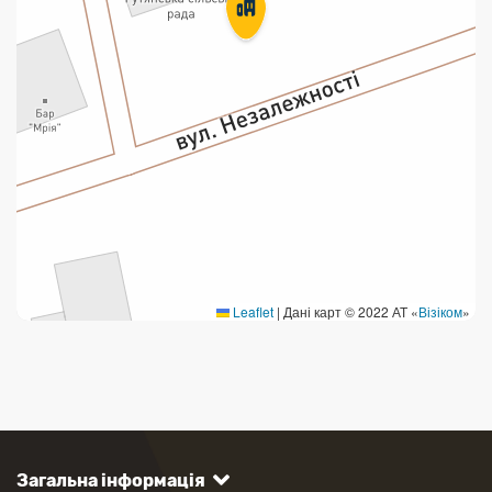
Leaflet
|
Дані карт © 2022 АТ «
Візіком
»
Загальна інформація