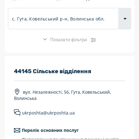
товарів для
городу
Показати фільтри
Розклад роботи:
44145 Сільське відділення
7 днів на тиждень
вул. Незалежності, 56, Гута, Ковельський,
Працюють після 19:00
Волинська
Працюють у вихідні
ukrposhta@ukrposhta.ua
Поштові послуги:
Перелік основних послуг
Укрпошта Експрес/тариф «Пріоритетний»