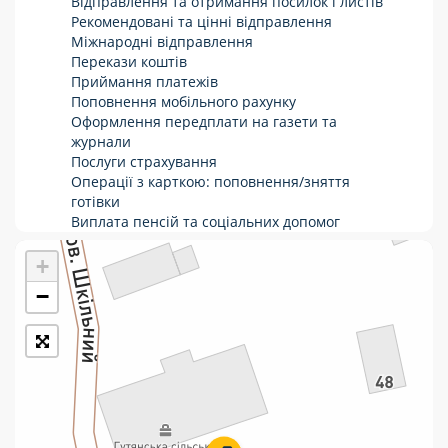
Відправлення та отримання посилок і листів
Рекомендовані та цінні відправлення
Укрпошта Стандарт/тариф «Базовий»
Міжнародні відправлення
Перекази коштів
Доставка за межі України
Приймання платежів
Поповнення мобільного рахунку
Прийом вантажів
Оформлення передплати на газети та
Фінансові послуги:
журнали
Послуги страхування
Операції з карткою: поповнення/зняття
Термінові перекази
готівки
Виплата пенсій та соціальних допомог
Перекази
Продаж товарів
Продаж марок та паковання
+
Комунальні та інші платежі
−