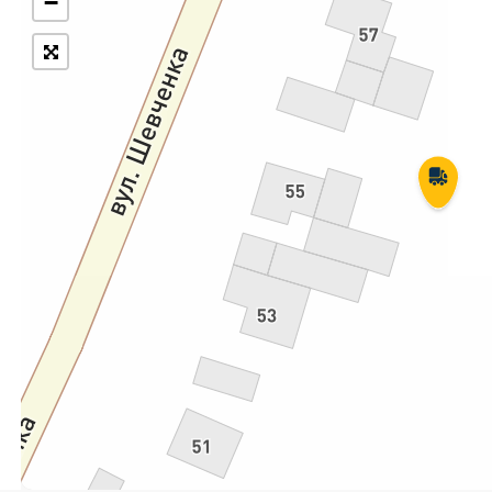
−
Укрпошта Експрес/тариф
Т
«Пріоритетний»
П
Укрпошта Стандарт/тариф «Базовий»
К
Доставка за межі України
Прийом вантажів