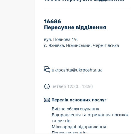
7 днів на тиждень
Працюють після 19:00
16686
Пересувне відділення
Працюють у вихідні
вул. Польова 19,
с. Яхнівка, Ніжинський, Чернігівська
ukrposhta@ukrposhta.ua
четвер 12:20 - 13:50
Перелік основних послуг
Виїзне обслуговування
Відправлення та отримання посилок
та листів
Міжнародні відправлення
Перекази коштів