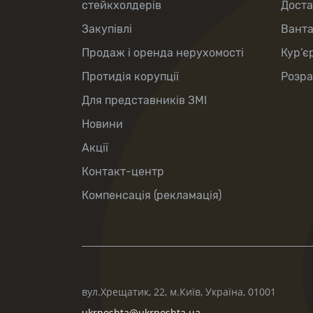
стейкхолдерів
Доста
Закупівлі
Вант
Продаж і оренда нерухомості
Кур’є
Протидія корупції
Розра
Для представників ЗМІ
Новини
Акції
Контакт-центр
Компенсація (рекламація)
вул.Хрещатик, 22, м.Київ, Україна, 01001
ukrposhta@ukrposhta.ua