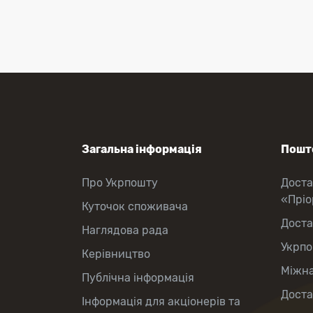
Приймання платежів
Поповнення мобільного рахунку
Оформлення передплати на газети
та журнали
Зняття готівки з картки
Виплата пенсій та соціальних
допомог
Продаж товарів
Загальна інформація
Пошто
Про Укрпошту
Доста
«Прі
Куточок споживача
Доста
Наглядова рада
Укрпо
Керівництво
Міжна
Публічна інформація
Доста
Інформація для акціонерів та