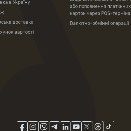
вка в Україну
або поповнення платіжних
аж
карток через POS-терміна
рська доставка
Валютно-обмінні операції
хунок вартості