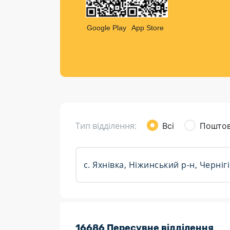
Компен
Листи та листівки
Google Play
App Store
Кур’єрська доставка
Паковання
Доставка з інтернет-магазинів
Доставка товарів для городу
Тип відділення:
Всі
Поштов
Розклад роботи:
16686 Пересувне відділення