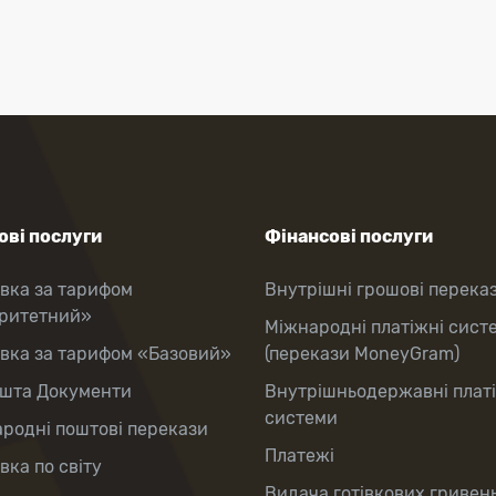
ві послуги
Фінансові послуги
вка за тарифом
Внутрішні грошові перека
оритетний»
Міжнародні платіжні сист
вка за тарифом «Базовий»
(перекази MoneyGram)
шта Документи
Внутрішньодержавні плат
системи
родні поштові перекази
Платежі
вка по світу
Видача готівкових гривень