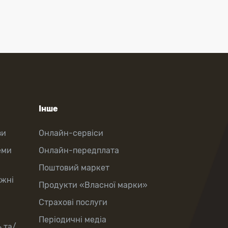
Інше
зи
Онлайн-сервіси
еми
Онлайн-передплата
Поштовий маркет
іжні
Продукти «Власної марки»
Страхові послуги
Періодичні медіа
 та/