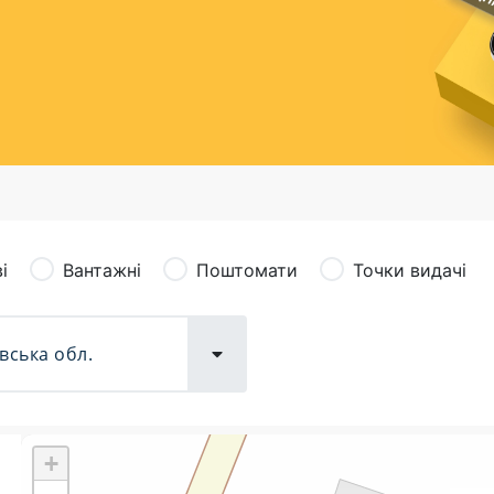
сація (рекламація)
Валютно-обмінні операції
і
Вантажні
Поштомати
Точки видачі
+
Поштові послуги:
Фіна