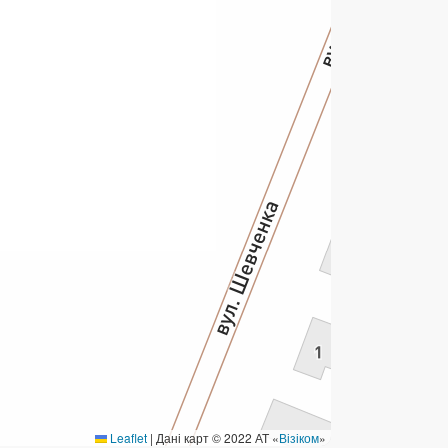
ермінові перекази
ерекази
омунальні та інші платежі
Leaflet
|
Дані карт © 2022 АТ «
Візіком
»