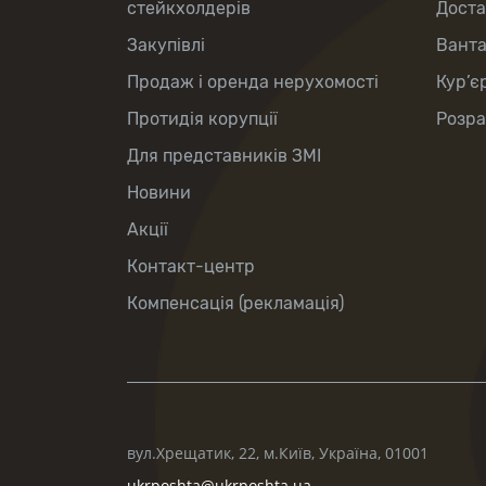
стейкхолдерів
Доста
Закупівлі
Вант
Продаж і оренда нерухомості
Кур’є
Протидія корупції
Розра
Для представників ЗМІ
Новини
Акції
Контакт-центр
Компенсація (рекламація)
вул.Хрещатик, 22, м.Київ, Україна, 01001
ukrposhta@ukrposhta.ua