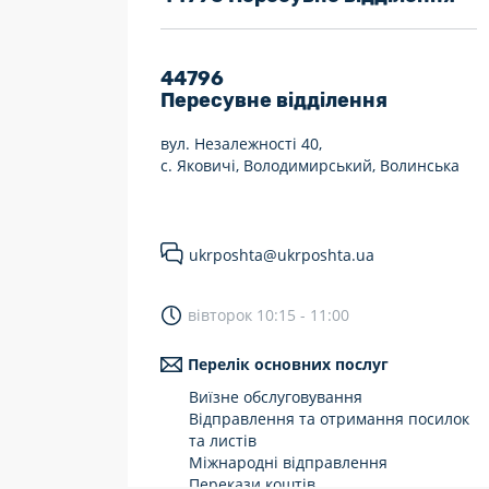
7 днів на тиждень
Працюють після 19:00
44796
Пересувне відділення
Працюють у вихідні
вул. Незалежності 40,
с. Яковичі, Володимирський, Волинська
ukrposhta@ukrposhta.ua
вівторок 10:15 - 11:00
Перелік основних послуг
Виїзне обслуговування
Відправлення та отримання посилок
та листів
Міжнародні відправлення
Перекази коштів