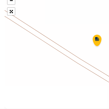
−
Укрпошта Експрес/тариф
Т
«Пріоритетний»
П
Укрпошта Стандарт/тариф «Базовий»
К
Доставка за межі України
Прийом вантажів