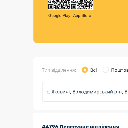
Компен
Листи та листівки
Google Play
App Store
Кур’єрська доставка
Паковання
Доставка з інтернет-магазинів
Доставка товарів для городу
Тип відділення:
Всі
Поштов
Розклад роботи:
44796 Пересувне відділення