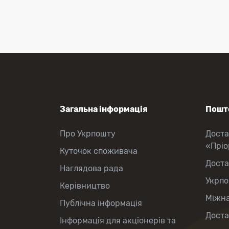
Приймання платежів
Поповнення мобільного рахунку
Оформлення передплати на газети
та журнали
Зняття готівки з картки
Виплата пенсій та соціальних
допомог
Продаж товарів
Загальна інформація
Пошто
Про Укрпошту
Доста
«Прі
Куточок споживача
Доста
Наглядова рада
Укрпо
Керівництво
Міжна
Публічна інформація
Доста
Інформація для акціонерів та