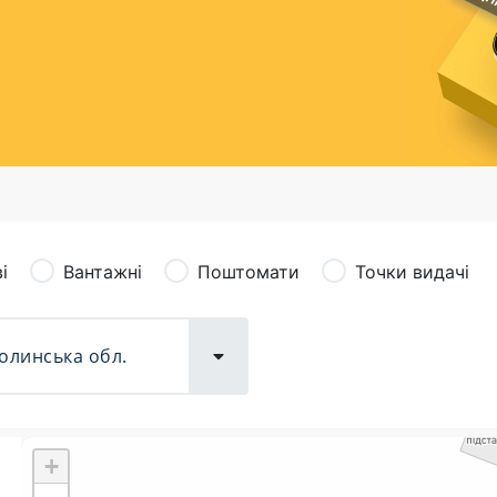
сація (рекламація)
Валютно-обмінні операції
і
Вантажні
Поштомати
Точки видачі
+
Поштові послуги:
Фіна