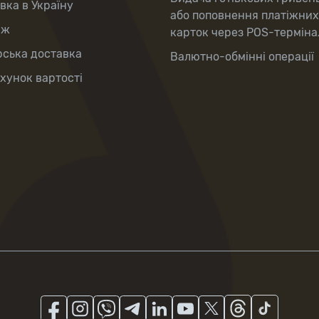
вка в Україну
або поповнення платіжних
аж
карток через POS-терміна
рська доставка
Валютно-обмінні операції
хунок вартості