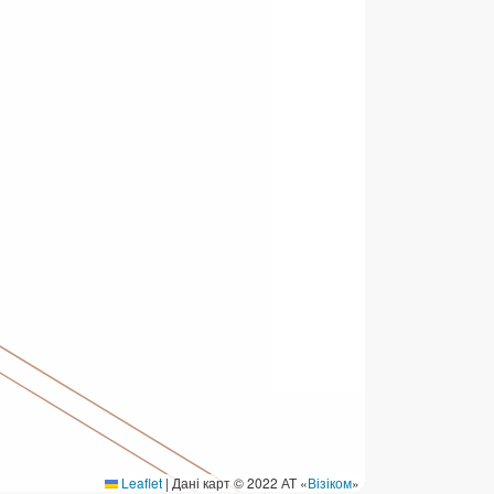
ермінові перекази
ерекази
омунальні та інші платежі
Leaflet
|
Дані карт © 2022 АТ «
Візіком
»