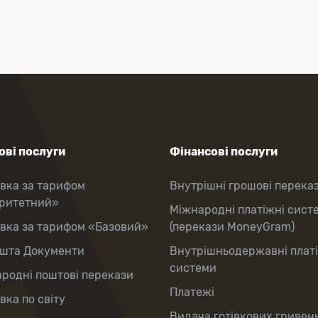
ві послуги
Фінансові послуги
вка за тарифом
Внутрішні грошові перека
оритетний»
Міжнародні платіжні сист
вка за тарифом «Базовий»
(перекази MoneyGram)
шта Документи
Внутрішньодержавні плат
системи
родні поштові перекази
Платежі
вка по світу
Видача готівкових гривень