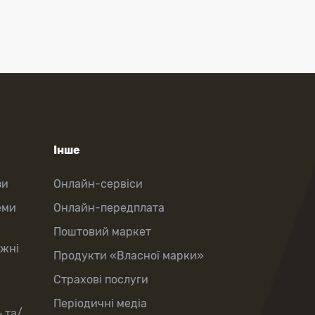
Інше
зи
Онлайн-сервіси
еми
Онлайн-передплата
Поштовий маркет
іжні
Продукти «Власної марки»
Страхові послуги
Періодичні медіа
 та/