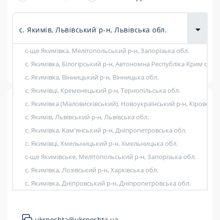
товарів для
городу
с-ще Якимівка, Мелітопольський р-н, Запорізька обл.
Показати фільтри
с. Якимівка, Білогірський р-н, Автономна Республіка Крим обл.
с. Якимівка, Вінницький р-н, Вінницька обл.
с. Якимівці, Кременецький р-н, Тернопільська обл.
с. Якимівка (Маловисківський), Новоукраїнський р-н, Кіровогра
Розклад роботи:
80480 Пересувне відділення
с. Якимів, Львівський р-н, Львівська обл.
с. Якимівка, Кам'янський р-н, Дніпропетровська обл.
7 днів на тиждень
с. Якимівці, Хмельницький р-н, Хмельницька обл.
80480
Пересувне відділення
Працюють після 19:00
с-ще Якимівське, Мелітопольський р-н, Запорізька обл.
с. Якимівка, Лозівський р-н, Харківська обл.
Працюють у вихідні
с. Якимів, Львівський, Львівська
с. Якимівка, Дніпровський р-н, Дніпропетровська обл.
Поштові послуги:
с. Якимівка (Добровеличківський), Новоукраїнський р-н, Кіров
с. Якимівка, Запорізький р-н, Запорізька обл.
Укрпошта Експрес/тариф «Пріоритетний»
ukrposhta@ukrposhta.ua