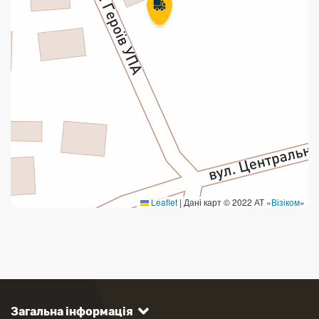
Leaflet
|
Дані карт © 2022 АТ «
Візіком
»
Загальна інформація