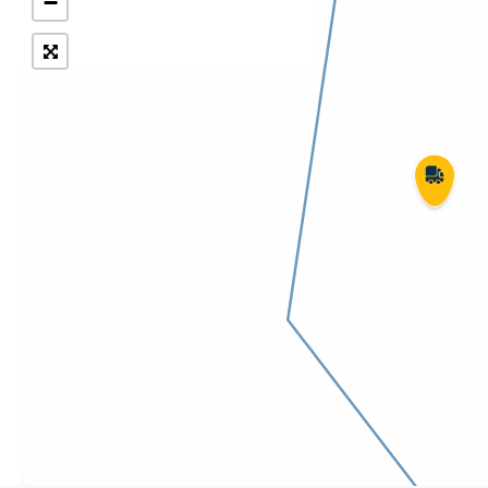
−
Укрпошта Експрес/тариф
Т
«Пріоритетний»
П
Укрпошта Стандарт/тариф «Базовий»
К
Доставка за межі України
Прийом вантажів