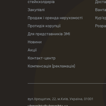
стейкхолдерів
Доста
Закупівлі
Вант
Продаж і оренда нерухомості
Кур’є
Протидія корупції
Розра
Для представників ЗМІ
Новини
Акції
Контакт-центр
Компенсація (рекламація)
вул.Хрещатик, 22, м.Київ, Україна, 01001
ukrposhta@ukrposhta.ua