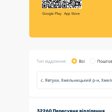
Компен
Листи та листівки
Google Play
App Store
Кур’єрська доставка
Паковання
Доставка з інтернет-магазинів
Доставка товарів для городу
Тип відділення:
Всі
Поштов
Розклад роботи:
32260 Пересувне відділення