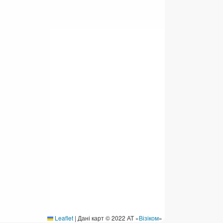
ермінові перекази
ерекази
омунальні та інші платежі
Leaflet
|
Дані карт © 2022 АТ «
Візіком
»