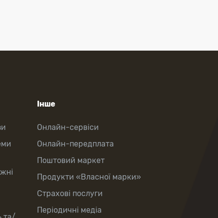
Інше
зи
Онлайн-сервіси
еми
Онлайн-передплата
Поштовий маркет
іжні
Продукти «Власної марки»
Страхові послуги
Періодичні медіа
 та/