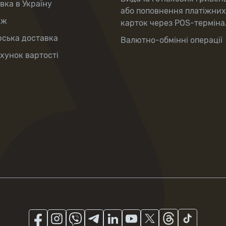
вка в Україну
або поповнення платіжних
аж
карток через POS-терміна
рська доставка
Валютно-обмінні операції
хунок вартості