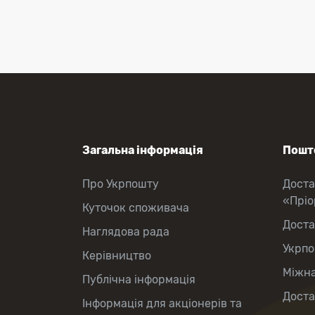
Приймання платежів
Поповнення мобільного рахунку
Оформлення передплати на газети
та журнали
Зняття готівки з картки
Виплата пенсій та соціальних
допомог
Продаж товарів
Загальна інформація
Пошто
Про Укрпошту
Доста
«Прі
Куточок споживача
Доста
Наглядова рада
Укрпо
Керівництво
Міжна
Публічна інформація
Доста
Інформація для акціонерів та