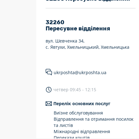
7 днів на тиждень
Працюють після 19:00
32260
Пересувне відділення
Працюють у вихідні
вул. Шевченка 34,
с. Явтухи, Хмельницький, Хмельницька
ukrposhta@ukrposhta.ua
четвер 09:45 - 12:15
Перелік основних послуг
Виїзне обслуговування
Відправлення та отримання посилок
та листів
Міжнародні відправлення
Перекази коштів