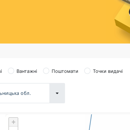
сація (рекламація)
Валютно-обмінні операції
і
Вантажні
Поштомати
Точки видачі
+
Поштові послуги:
Фіна