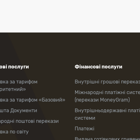
ві послуги
Фінансові послуги
вка за тарифом
Внутрішні грошові перека
оритетний»
Міжнародні платіжні сист
вка за тарифом «Базовий»
(перекази MoneyGram)
шта Документи
Внутрішньодержавні плат
системи
родні поштові перекази
Платежі
вка по світу
Видача готівкових гривень