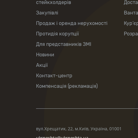
стейкхолдерів
Доста
Закупівлі
Вант
Продаж і оренда нерухомості
Кур’є
Протидія корупції
Розра
Для представників ЗМІ
Новини
Акції
Контакт-центр
Компенсація (рекламація)
вул.Хрещатик, 22, м.Київ, Україна, 01001
ukrposhta@ukrposhta.ua