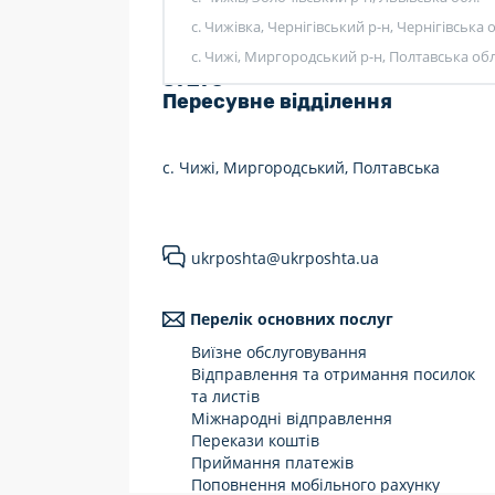
с. Чижівка, Чернігівський р-н, Чернігівська 
7 днів на тиждень
с. Чижі, Миргородський р-н, Полтавська обл
Працюють після 19:00
37275
Пересувне відділення
Працюють у вихідні
с. Чижі, Миргородський, Полтавська
ukrposhta@ukrposhta.ua
Перелік основних послуг
Виїзне обслуговування
Відправлення та отримання посилок
та листів
Міжнародні відправлення
Перекази коштів
Приймання платежів
Поповнення мобільного рахунку