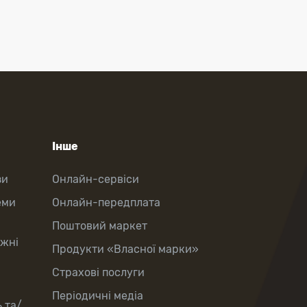
Інше
зи
Онлайн-сервіси
еми
Онлайн-передплата
Поштовий маркет
іжні
Продукти «Власної марки»
Страхові послуги
Періодичні медіа
 та/