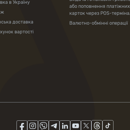
вка в Україну
або поповнення платіжних
аж
карток через POS-терміна
рська доставка
Валютно-обмінні операції
хунок вартості