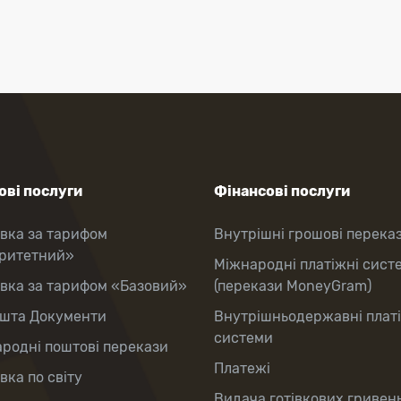
ві послуги
Фінансові послуги
вка за тарифом
Внутрішні грошові перека
оритетний»
Міжнародні платіжні сист
вка за тарифом «Базовий»
(перекази MoneyGram)
шта Документи
Внутрішньодержавні плат
системи
родні поштові перекази
Платежі
вка по світу
Видача готівкових гривень