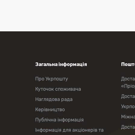
Оформлення передплати на газети
та журнали
Зняття готівки з картки
Виплата пенсій та соціальних
допомог
Продаж товарів
Загальна інформація
Пошто
Про Укрпошту
Доста
«Прі
Куточок споживача
Доста
Наглядова рада
Укрпо
Керівництво
Міжна
Публічна інформація
Доста
Інформація для акціонерів та