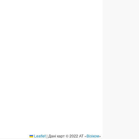
ермінові перекази
ерекази
омунальні та інші платежі
Leaflet
|
Дані карт © 2022 АТ «
Візіком
»