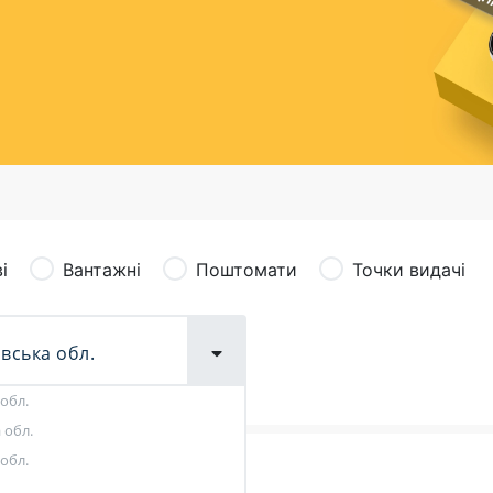
сація (рекламація)
Валютно-обмінні операції
і
Вантажні
Поштомати
Точки видачі
обл.
 обл.
+
обл.
Поштові послуги:
Фіна