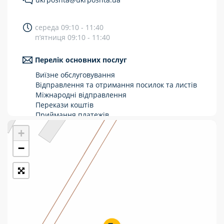
Укрпошта Стандарт/тариф «Базовий»
середа 09:10 - 11:40
Доставка за межі України
п’ятниця 09:10 - 11:40
Прийом вантажів
Перелік основних послуг
Фінансові послуги:
Виїзне обслуговування
Відправлення та отримання посилок та листів
Міжнародні відправлення
Термінові перекази
Перекази коштів
Перекази
Приймання платежів
Поповнення мобільного рахунку
+
Комунальні та інші платежі
Оформлення передплати на газети та
журнали
−
Зняття готівки з картки
Виплата пенсій та соціальних допомог
Продаж товарів