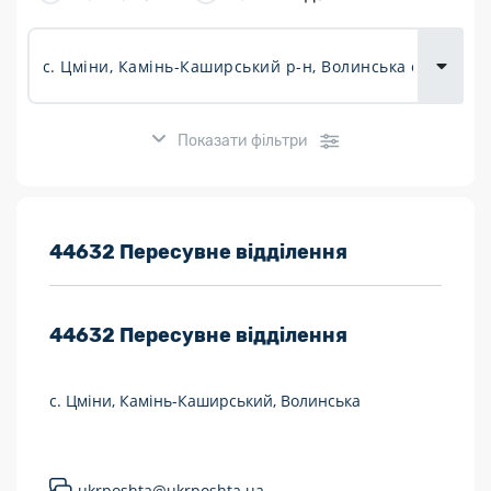
товарів для
городу
Показати фільтри
Розклад роботи:
44632 Пересувне відділення
7 днів на тиждень
44632
Пересувне відділення
Працюють після 19:00
Працюють у вихідні
с. Цміни, Камінь-Каширський, Волинська
Поштові послуги:
Укрпошта Експрес/тариф «Пріоритетний»
ukrposhta@ukrposhta.ua