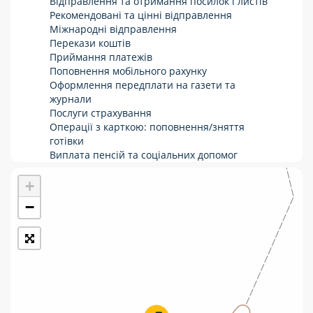
Відправлення та отримання посилок і листів
Рекомендовані та цінні відправлення
Укрпошта Стандарт/тариф «Базовий»
Міжнародні відправлення
Перекази коштів
Доставка за межі України
Приймання платежів
Поповнення мобільного рахунку
Прийом вантажів
Оформлення передплати на газети та
Фінансові послуги:
журнали
Послуги страхування
Операції з карткою: поповнення/зняття
Термінові перекази
готівки
Виплата пенсій та соціальних допомог
Перекази
Продаж товарів
Продаж марок та паковання
+
Комунальні та інші платежі
−