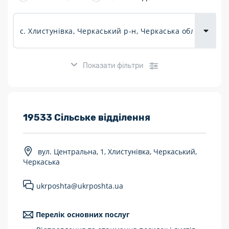
товарів для
городу
Показати фільтри
Розклад роботи:
19533 Сільське відділення
7 днів на тиждень
вул. Центральна, 1, Хлистунівка, Черкаський,
Працюють після 19:00
Черкаська
Працюють у вихідні
ukrposhta@ukrposhta.ua
Поштові послуги:
Перелік основних послуг
Укрпошта Експрес/тариф «Пріоритетний»