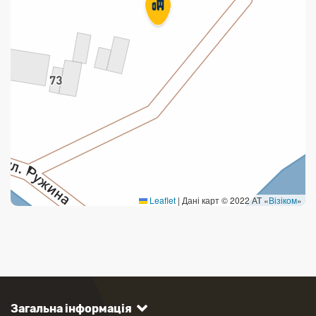
Leaflet
|
Дані карт © 2022 АТ «
Візіком
»
Загальна інформація