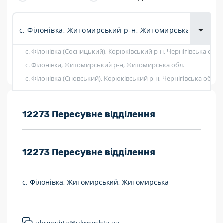
товарів для
городу
с. Філонівка (Сосницький), Корюківський р-н, Чернігівська обл.
Показати фільтри
с. Філонівка, Житомирський р-н, Житомирська обл.
с. Філонівка (Сновський), Корюківський р-н, Чернігівська обл.
Розклад роботи:
12273 Пересувне відділення
7 днів на тиждень
12273
Пересувне відділення
Працюють після 19:00
Працюють у вихідні
с. Філонівка, Житомирський, Житомирська
Поштові послуги:
Укрпошта Експрес/тариф «Пріоритетний»
ukrposhta@ukrposhta.ua