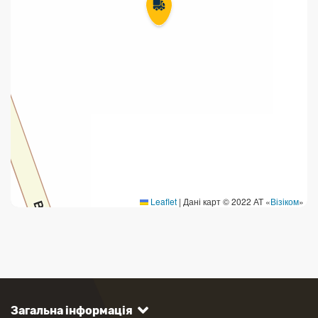
Leaflet
|
Дані карт © 2022 АТ «
Візіком
»
Загальна інформація