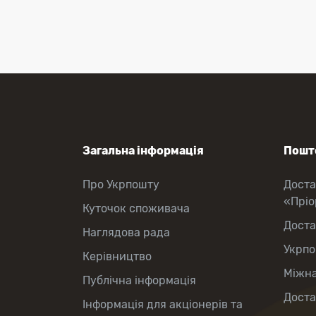
Оформлення передплати на газети
та журнали
Зняття готівки з картки
Виплата пенсій та соціальних
допомог
Продаж товарів
Загальна інформація
Пошто
Про Укрпошту
Доста
«Прі
Куточок споживача
Доста
Наглядова рада
Укрпо
Керівництво
Міжна
Публічна інформація
Доста
Інформація для акціонерів та