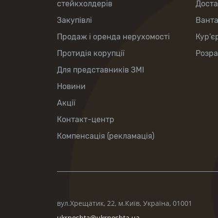
стейкхолдерів
Доста
Закупівлі
Вант
Продаж і оренда нерухомості
Кур’є
Протидія корупції
Розра
Для представників ЗМІ
Новини
Акції
Контакт-центр
Компенсація (рекламація)
вул.Хрещатик, 22, м.Київ, Україна, 01001
ukrposhta@ukrposhta.ua