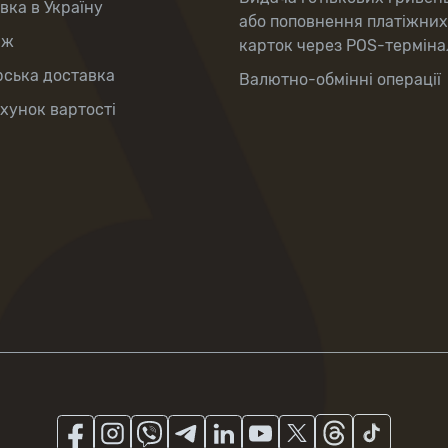
вка в Україну
або поповнення платіжних
аж
карток через POS-терміна
рська доставка
Валютно-обмінні операції
хунок вартості