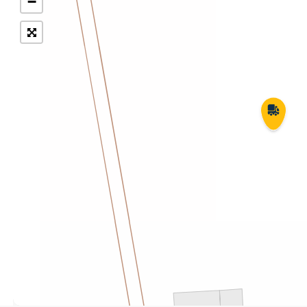
−
Укрпошта Експрес/тариф
Т
«Пріоритетний»
П
Укрпошта Стандарт/тариф «Базовий»
К
Доставка за межі України
Прийом вантажів