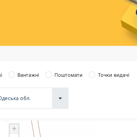
сація (рекламація)
Валютно-обмінні операції
і
Вантажні
Поштомати
Точки видачі
+
Поштові послуги:
Фіна