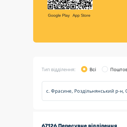
Компен
Листи та листівки
Google Play
App Store
Кур’єрська доставка
Паковання
Доставка з інтернет-магазинів
Доставка товарів для городу
Тип відділення:
Всі
Поштов
Розклад роботи:
67126 Пересувне відділення