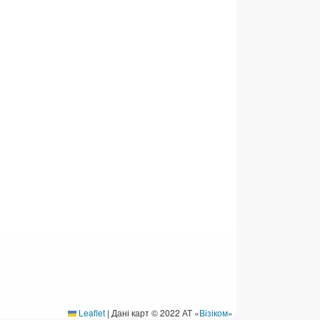
ермінові перекази
ерекази
омунальні та інші платежі
Leaflet
|
Дані карт © 2022 АТ «
Візіком
»