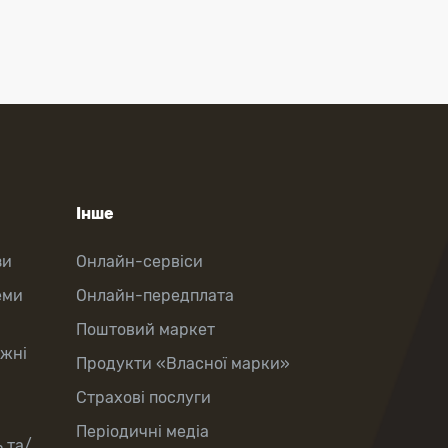
Інше
зи
Онлайн-сервіси
еми
Онлайн-передплата
Поштовий маркет
іжні
Продукти «Власної марки»
Страхові послуги
Періодичні медіа
 та/