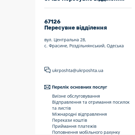
7 днів на тиждень
Працюють після 19:00
67126
Пересувне відділення
Працюють у вихідні
вул. Центральна 28,
с. Фрасине, Роздільнянський, Одеська
ukrposhta@ukrposhta.ua
Перелік основних послуг
Виїзне обслуговування
Відправлення та отримання посилок
та листів
Міжнародні відправлення
Перекази коштів
Приймання платежів
Поповнення мобільного рахунку