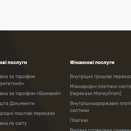
ві послуги
Фінансові послуги
вка за тарифом
Внутрішні грошові перека
оритетний»
Міжнародні платіжні сист
вка за тарифом «Базовий»
(перекази MoneyGram)
шта Документи
Внутрішньодержавні плат
системи
родні поштові перекази
Платежі
вка по світу
Видача готівкових гривень