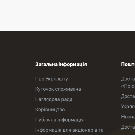
зняття готівки
Виплата пенсій та соціальних
допомог
Продаж товарів
Продаж марок та паковання
Загальна інформація
Пошто
Про Укрпошту
Доста
«Прі
Куточок споживача
Доста
Наглядова рада
Укрпо
Керівництво
Міжна
Публічна інформація
Доста
Інформація для акціонерів та