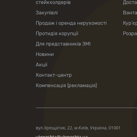
стейкхолдерів
Доста
Закупівлі
Вант
Продаж і оренда нерухомості
Кур’є
Протидія корупції
Розра
Для представників ЗМІ
Новини
Акції
Контакт-центр
Компенсація (рекламація)
вул.Хрещатик, 22, м.Київ, Україна, 01001
ukrposhta@ukrposhta.ua