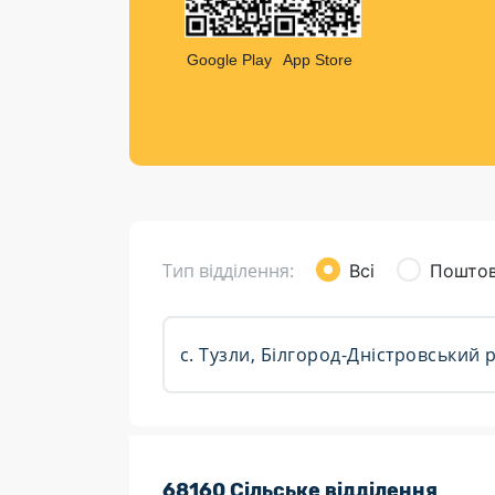
Компен
Листи та листівки
Google Play
App Store
Кур’єрська доставка
Паковання
Доставка з інтернет-магазинів
Доставка товарів для городу
Тип відділення:
Всі
Поштов
Розклад роботи:
68160 Сільське відділення