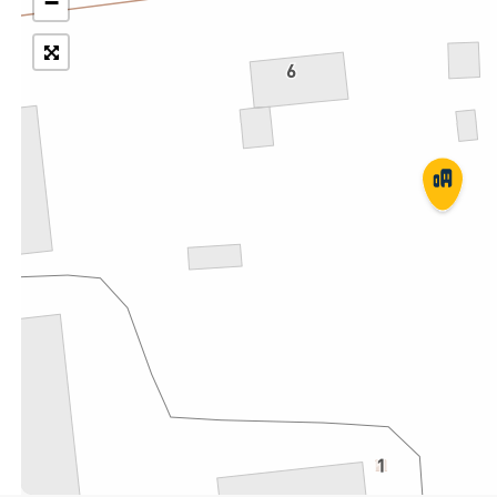
−
Укрпошта Експрес/тариф
Т
«Пріоритетний»
П
Укрпошта Стандарт/тариф «Базовий»
К
Доставка за межі України
Прийом вантажів