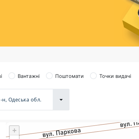
сація (рекламація)
Валютно-обмінні операції
і
Вантажні
Поштомати
Точки видачі
+
Поштові послуги:
Фіна