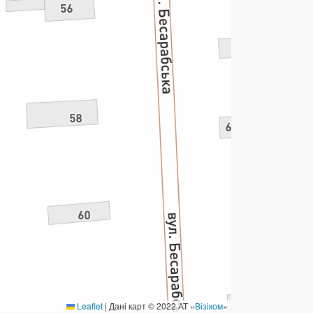
ермінові перекази
ерекази
омунальні та інші платежі
Leaflet
|
Дані карт © 2022 АТ «
Візіком
»