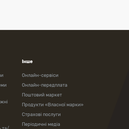
Інше
зи
Онлайн-сервіси
еми
Онлайн-передплата
Поштовий маркет
іжні
Продукти «Власної марки»
Страхові послуги
Періодичні медіа
 та/