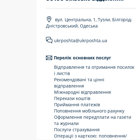
7 днів на тиждень
вул. Центральна, 1, Тузли, Білгород-
Працюють після 19:00
Дністровський, Одеська
Працюють у вихідні
ukrposhta@ukrposhta.ua
Перелік основних послуг
Відправлення та отримання посилок
і листів
Рекомендовані та цінні
відправлення
Міжнародні відправлення
Перекази коштів
Приймання платежів
Поповнення мобільного рахунку
Оформлення передплати на газети
та журнали
Послуги страхування
Операції з карткою: поповнення/