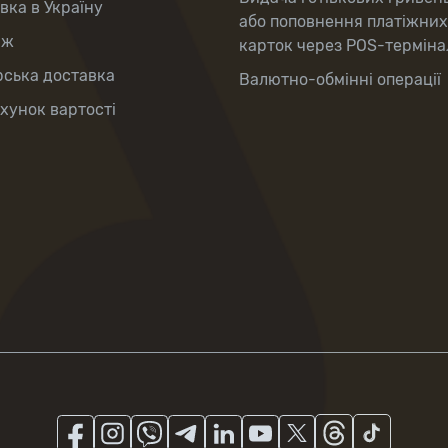
вка в Україну
або поповнення платіжних
аж
карток через POS-терміна
рська доставка
Валютно-обмінні операції
хунок вартості