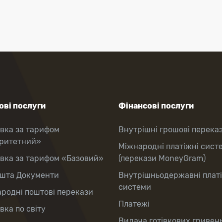
ві послуги
Фінансові послуги
вка за тарифом
Внутрішні грошові перека
оритетний»
Міжнародні платіжні сист
вка за тарифом «Базовий»
(перекази MoneyGram)
шта Документи
Внутрішньодержавні плат
системи
родні поштові перекази
Платежі
вка по світу
Видача готівкових гривень