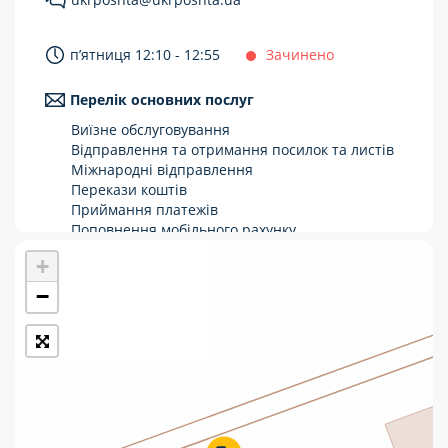
Укрпошта Стандарт/тариф «Базовий»
п’ятниця 12:10 - 12:55
Зачинено
Доставка за межі України
Перелік основних послуг
Прийом вантажів
Виїзне обслуговування
Фінансові послуги:
Відправлення та отримання посилок та листів
Міжнародні відправлення
Перекази коштів
Термінові перекази
Приймання платежів
Перекази
Поповнення мобільного рахунку
Оформлення передплати на газети та
+
Комунальні та інші платежі
журнали
Зняття готівки з картки
−
Виплата пенсій та соціальних допомог
Продаж товарів