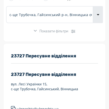
товарів для
городу
Показати фільтри
Розклад роботи:
23727 Пересувне відділення
7 днів на тиждень
23727
Пересувне відділення
Працюють після 19:00
вул. Лесі Українки 15,
Працюють у вихідні
с-ще Трубочка, Гайсинський, Вінницька
Поштові послуги:
Укрпошта Експрес/тариф «Пріоритетний»
ukrposhta@ukrposhta.ua