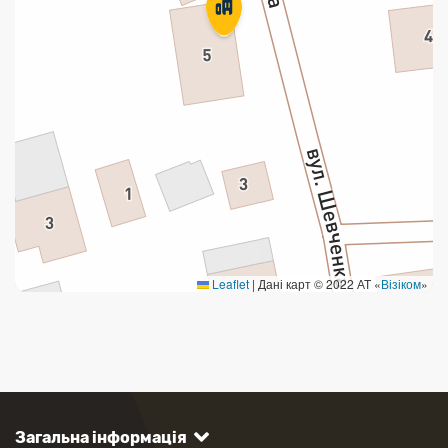
Leaflet
|
Дані карт © 2022 АТ «
Візіком
»
Загальна інформація