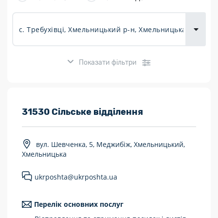
товарів для
городу
Показати фільтри
Розклад роботи:
31530 Сільське відділення
7 днів на тиждень
вул. Шевченка, 5, Меджибіж, Хмельницький,
Працюють після 19:00
Хмельницька
Працюють у вихідні
ukrposhta@ukrposhta.ua
Поштові послуги:
Перелік основних послуг
Укрпошта Експрес/тариф «Пріоритетний»