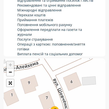
Відправлення та отримання посилок і листів
Рекомендовані та цінні відправлення
Укрпошта Стандарт/тариф «Базовий»
Міжнародні відправлення
Перекази коштів
Доставка за межі України
Приймання платежів
Поповнення мобільного рахунку
Прийом вантажів
Оформлення передплати на газети та
Фінансові послуги:
журнали
Послуги страхування
Операції з карткою: поповнення/зняття
Термінові перекази
готівки
Виплата пенсій та соціальних допомог
Перекази
Продаж товарів
Продаж марок та паковання
+
Комунальні та інші платежі
−