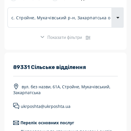
товарів для
городу
Показати фільтри
Розклад роботи:
89331 Сільське відділення
7 днів на тиждень
вул. без назви, 61А, Стройне, Мукачівський,
Працюють після 19:00
Закарпатська
Працюють у вихідні
ukrposhta@ukrposhta.ua
Поштові послуги:
Перелік основних послуг
Укрпошта Експрес/тариф «Пріоритетний»