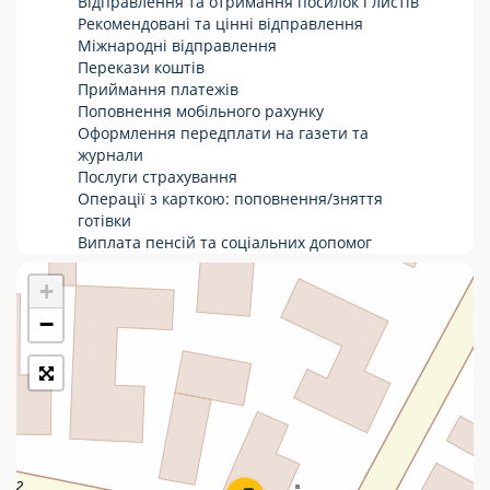
Відправлення та отримання посилок і листів
Рекомендовані та цінні відправлення
Укрпошта Стандарт/тариф «Базовий»
Міжнародні відправлення
Перекази коштів
Доставка за межі України
Приймання платежів
Поповнення мобільного рахунку
Прийом вантажів
Оформлення передплати на газети та
Фінансові послуги:
журнали
Послуги страхування
Операції з карткою: поповнення/зняття
Термінові перекази
готівки
Виплата пенсій та соціальних допомог
Перекази
Продаж товарів
Продаж марок та паковання
+
Комунальні та інші платежі
−