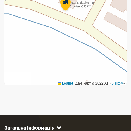
Leaflet
|
Дані карт © 2022 АТ «
Візіком
»
Загальна інформація