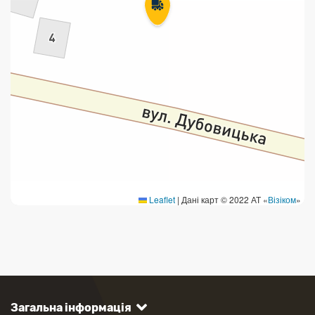
Leaflet
|
Дані карт © 2022 АТ «
Візіком
»
Загальна інформація