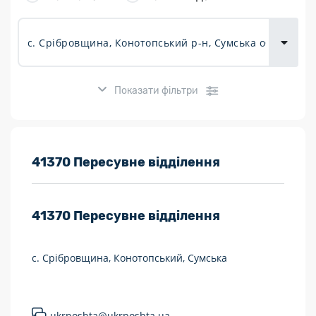
товарів для
городу
Показати фільтри
Розклад роботи:
41370 Пересувне відділення
7 днів на тиждень
41370
Пересувне відділення
Працюють після 19:00
Працюють у вихідні
с. Срібровщина, Конотопський, Сумська
Поштові послуги:
Укрпошта Експрес/тариф «Пріоритетний»
ukrposhta@ukrposhta.ua