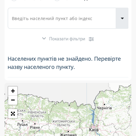
товарів для
городу
Показати фільтри
Населених пунктів не знайдено. Перевірте
назву населеного пункту.
+
Розклад роботи:
−
7 днів на тиждень
Працюють після 19:00
Працюють у вихідні