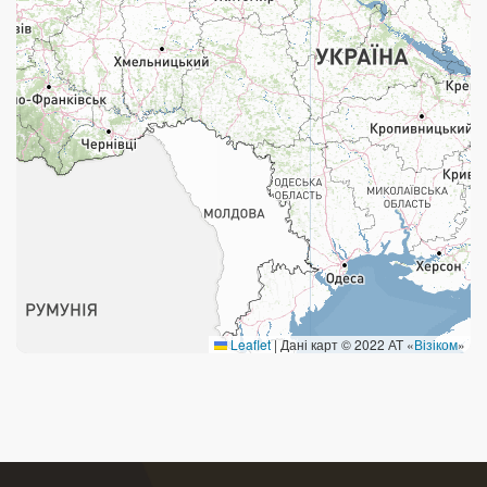
Поштові послуги:
Укрпошта Експрес/тариф «Пріоритетний»
Укрпошта Стандарт/тариф «Базовий»
Доставка за межі України
Прийом вантажів
Фінансові послуги:
Термінові перекази
Leaflet
|
Дані карт © 2022 АТ «
Візіком
»
Перекази
Комунальні та інші платежі