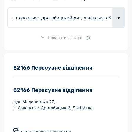
товарів для
городу
Показати фільтри
Розклад роботи:
82166 Пересувне відділення
7 днів на тиждень
82166
Пересувне відділення
Працюють після 19:00
вул. Меденицька 27,
Працюють у вихідні
с. Солонське, Дрогобицький, Львівська
Поштові послуги:
Укрпошта Експрес/тариф «Пріоритетний»
ukrposhta@ukrposhta.ua