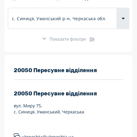
товарів для
городу
Показати фільтри
Розклад роботи:
20050 Пересувне відділення
7 днів на тиждень
20050
Пересувне відділення
Працюють після 19:00
вул. Миру 75,
Працюють у вихідні
с. Синиця, Уманський, Черкаська
Поштові послуги:
Укрпошта Експрес/тариф «Пріоритетний»
ukrposhta@ukrposhta.ua