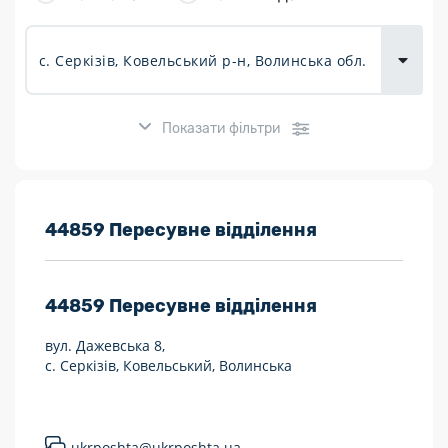
товарів для
городу
Показати фільтри
Розклад роботи:
44859 Пересувне відділення
7 днів на тиждень
44859
Пересувне відділення
Працюють після 19:00
вул. Дажевська 8,
Працюють у вихідні
с. Серкізів, Ковельський, Волинська
Поштові послуги:
Укрпошта Експрес/тариф «Пріоритетний»
ukrposhta@ukrposhta.ua