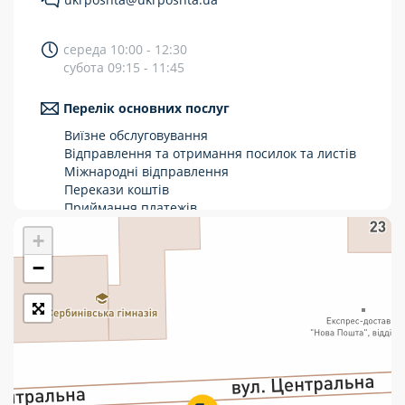
Укрпошта Стандарт/тариф «Базовий»
середа 10:00 - 12:30
Доставка за межі України
субота 09:15 - 11:45
Прийом вантажів
Перелік основних послуг
Фінансові послуги:
Виїзне обслуговування
Відправлення та отримання посилок та листів
Міжнародні відправлення
Термінові перекази
Перекази коштів
Перекази
Приймання платежів
Поповнення мобільного рахунку
+
Комунальні та інші платежі
Оформлення передплати на газети та
журнали
−
Зняття готівки з картки
Виплата пенсій та соціальних допомог
Продаж товарів