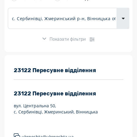
товарів для
городу
Показати фільтри
Розклад роботи:
23122 Пересувне відділення
7 днів на тиждень
23122
Пересувне відділення
Працюють після 19:00
вул. Центральна 50,
Працюють у вихідні
с. Сербинівці, Жмеринський, Вінницька
Поштові послуги:
Укрпошта Експрес/тариф «Пріоритетний»
ukrposhta@ukrposhta.ua