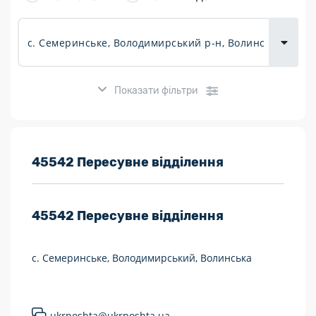
товарів для
городу
Показати фільтри
Розклад роботи:
45542 Пересувне відділення
7 днів на тиждень
45542
Пересувне відділення
Працюють після 19:00
Працюють у вихідні
с. Семеринське, Володимирський, Волинська
Поштові послуги:
Укрпошта Експрес/тариф «Пріоритетний»
ukrposhta@ukrposhta.ua