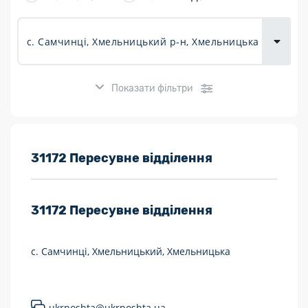
товарів для
городу
Показати фільтри
Розклад роботи:
31172 Пересувне відділення
7 днів на тиждень
31172
Пересувне відділення
Працюють після 19:00
Працюють у вихідні
с. Самчинці, Хмельницький, Хмельницька
Поштові послуги:
Укрпошта Експрес/тариф «Пріоритетний»
ukrposhta@ukrposhta.ua