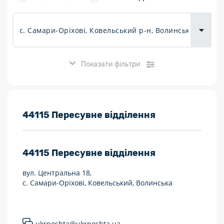
товарів для
городу
Показати фільтри
Розклад роботи:
44115 Пересувне відділення
7 днів на тиждень
44115
Пересувне відділення
Працюють після 19:00
вул. Центральна 18,
Працюють у вихідні
с. Самари-Оріхові, Ковельський, Волинська
Поштові послуги:
Укрпошта Експрес/тариф «Пріоритетний»
ukrposhta@ukrposhta.ua