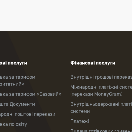
ві послуги
Фінансові послуги
вка за тарифом
Внутрішні грошові перека
оритетний»
Міжнародні платіжні сист
вка за тарифом «Базовий»
(перекази MoneyGram)
шта Документи
Внутрішньодержавні плат
системи
родні поштові перекази
Платежі
вка по світу
Видача готівкових гривень