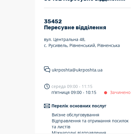
7 днів на тиждень
Працюють після 19:00
35452
Пересувне відділення
Працюють у вихідні
вул. Центральна 48,
с. Русивель, Рівненський, Рівненська
ukrposhta@ukrposhta.ua
середа 09:00 - 11:15
п’ятниця 09:00 - 10:15
Зачинено
Перелік основних послуг
Виїзне обслуговування
Відправлення та отримання посилок
та листів
Міжнародні відправлення