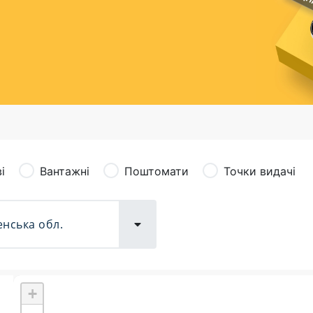
сація (рекламація)
Валютно-обмінні операції
і
Вантажні
Поштомати
Точки видачі
+
Поштові послуги:
Фіна