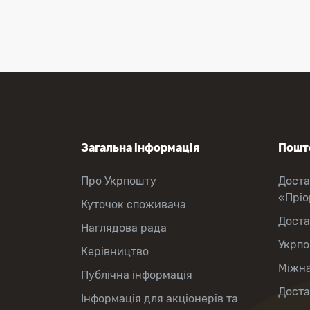
Перекази коштів
Приймання платежів
Поповнення мобільного рахунку
Оформлення передплати на газети
та журнали
Зняття готівки з картки
Виплата пенсій та соціальних
допомог
Продаж товарів
Загальна інформація
Пошто
Про Укрпошту
Доста
«Прі
Куточок споживача
Доста
Наглядова рада
Укрпо
Керівництво
Міжна
Публічна інформація
Доста
Інформація для акціонерів та