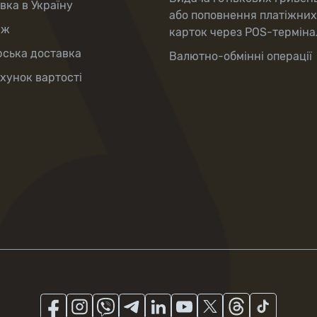
вка в Україну
або поповнення платіжних
аж
карток через POS-терміна
рська доставка
Валютно-обмінні операції
хунок вартості