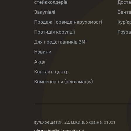
стейкхолдерів
Доста
Закупівлі
Вант
Продаж і оренда нерухомості
Кур’є
Протидія корупції
Розра
Для представників ЗМІ
Новини
Акції
Контакт-центр
Компенсація (рекламація)
вул.Хрещатик, 22, м.Київ, Україна, 01001
ukrposhta@ukrposhta.ua