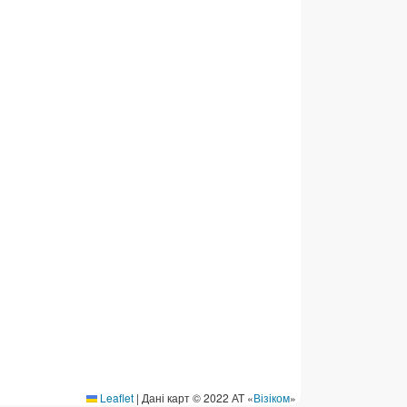
ермінові перекази
ерекази
омунальні та інші платежі
Leaflet
|
Дані карт © 2022 АТ «
Візіком
»