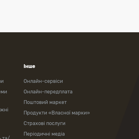
Інше
зи
Онлайн-сервіси
еми
Онлайн-передплата
Поштовий маркет
іжні
Продукти «Власної марки»
Страхові послуги
Періодичні медіа
 та/