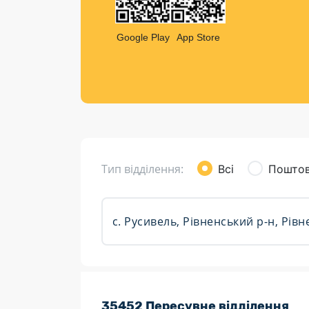
Компен
Листи та листівки
Google Play
App Store
Кур’єрська доставка
Паковання
Доставка з інтернет-магазинів
Доставка товарів для городу
Тип відділення:
Всі
Поштов
Розклад роботи:
35452 Пересувне відділення