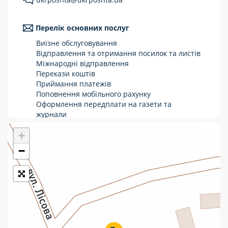
Укрпошта Стандарт/тариф «Базовий»
Перелік основних послуг
Доставка за межі України
Виїзне обслуговування
Прийом вантажів
Відправлення та отримання посилок та листів
Міжнародні відправлення
Фінансові послуги:
Перекази коштів
Приймання платежів
Поповнення мобільного рахунку
Термінові перекази
Оформлення передплати на газети та
журнали
Перекази
Зняття готівки з картки
+
Виплата пенсій та соціальних допомог
Комунальні та інші платежі
Продаж товарів
−