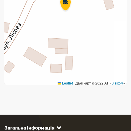
Leaflet
|
Дані карт © 2022 АТ «
Візіком
»
Загальна інформація