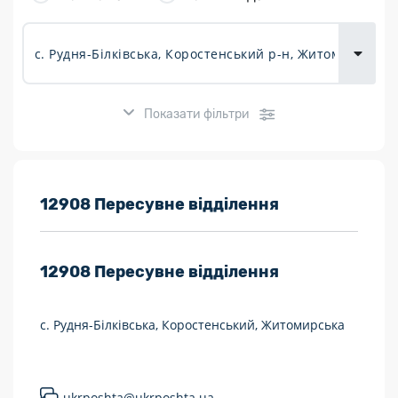
товарів для
городу
Показати фільтри
Розклад роботи:
12908 Пересувне відділення
7 днів на тиждень
12908
Пересувне відділення
Працюють після 19:00
Працюють у вихідні
с. Рудня-Білківська, Коростенський, Житомирська
Поштові послуги:
Укрпошта Експрес/тариф «Пріоритетний»
ukrposhta@ukrposhta.ua