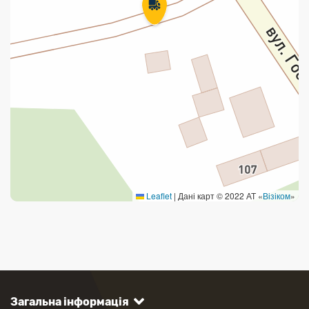
Leaflet
|
Дані карт © 2022 АТ «
Візіком
»
Загальна інформація