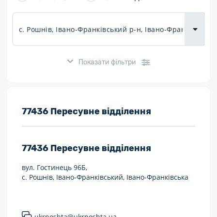
товарів для
городу
Показати фільтри
Розклад роботи:
77436 Пересувне відділення
7 днів на тиждень
77436
Пересувне відділення
Працюють після 19:00
вул. Гостинець 96Б,
Працюють у вихідні
с. Рошнів, Івано-Франківський, Івано-Франківська
Поштові послуги:
Укрпошта Експрес/тариф «Пріоритетний»
ukrposhta@ukrposhta.ua