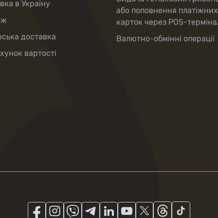
вка в Україну
або поповнення платіжних
аж
карток через POS-терміна
рська доставка
Валютно-обмінні операції
хунок вартості