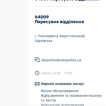
7 днів на тиждень
Працюють після 19:00
64009
Пересувне відділення
Працюють у вихідні
с. Розсохувата, Берестинський,
Харківська
ukrposhta@ukrposhta.ua
субота 10:05 - 10:35
Перелік основних послуг
Виїзне обслуговування
Відправлення та отримання посилок
та листів
Міжнародні відправлення