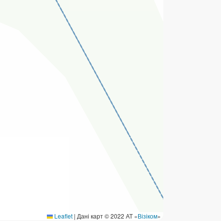
ермінові перекази
ерекази
омунальні та інші платежі
Leaflet
|
Дані карт © 2022 АТ «
Візіком
»