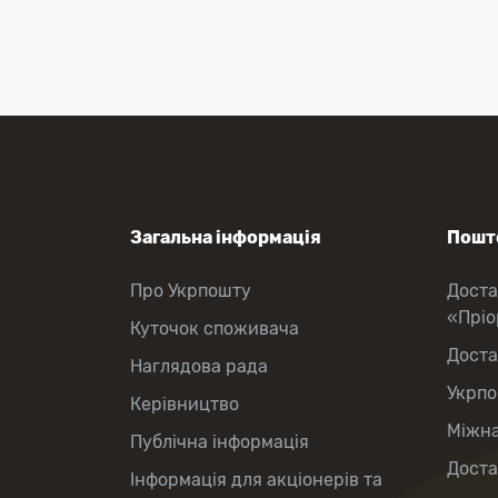
Перекази коштів
Приймання платежів
Поповнення мобільного рахунку
Оформлення передплати на газети
та журнали
Зняття готівки з картки
Виплата пенсій та соціальних
допомог
Продаж товарів
Загальна інформація
Пошто
Про Укрпошту
Доста
«Прі
Куточок споживача
Доста
Наглядова рада
Укрпо
Керівництво
Міжна
Публічна інформація
Доста
Інформація для акціонерів та