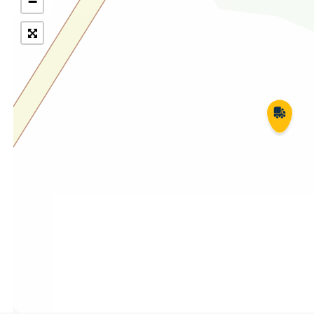
−
Укрпошта Експрес/тариф
Т
«Пріоритетний»
П
Укрпошта Стандарт/тариф «Базовий»
К
Доставка за межі України
Прийом вантажів