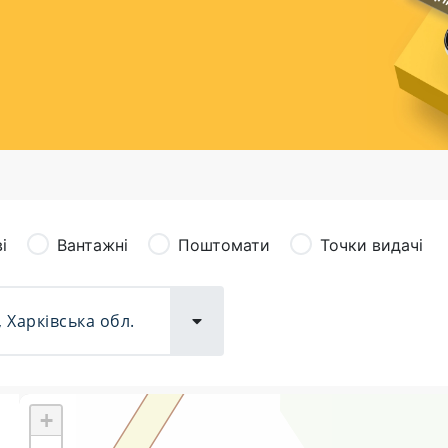
сація (рекламація)
Валютно-обмінні операції
і
Вантажні
Поштомати
Точки видачі
+
Поштові послуги:
Фіна