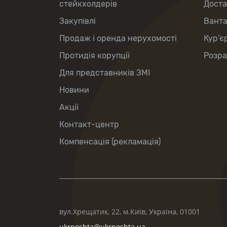
стейкхолдерів
Доста
Закупівлі
Вант
Продаж і оренда нерухомості
Кур’є
Протидія корупції
Розра
Для представників ЗМІ
Новини
Акції
Контакт-центр
Компенсація (рекламація)
вул.Хрещатик, 22, м.Київ, Україна, 01001
ukrposhta@ukrposhta.ua