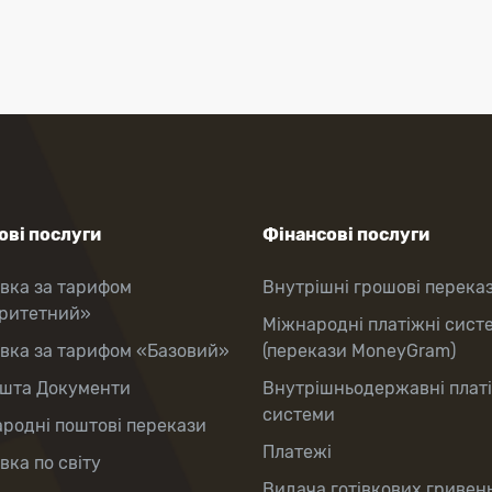
ві послуги
Фінансові послуги
вка за тарифом
Внутрішні грошові перека
оритетний»
Міжнародні платіжні сист
вка за тарифом «Базовий»
(перекази MoneyGram)
шта Документи
Внутрішньодержавні плат
системи
родні поштові перекази
Платежі
вка по світу
Видача готівкових гривень