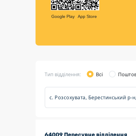
Компен
Листи та листівки
Google Play
App Store
Кур’єрська доставка
Паковання
Доставка з інтернет-магазинів
Доставка товарів для городу
Тип відділення:
Всі
Поштов
Розклад роботи:
64009 Пересувне відділення