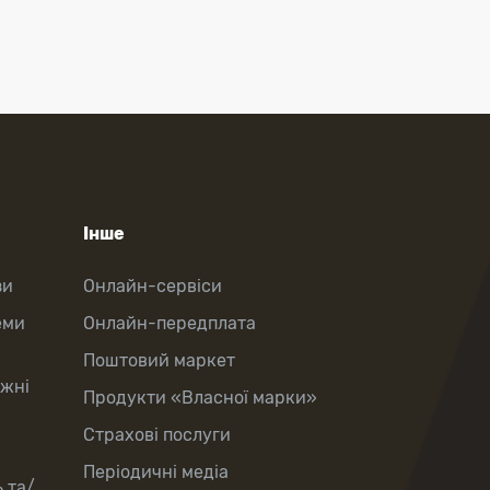
Інше
зи
Онлайн-сервіси
еми
Онлайн-передплата
Поштовий маркет
іжні
Продукти «Власної марки»
Страхові послуги
Періодичні медіа
 та/