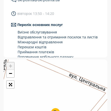
Укрпошта Стандарт/тариф «Базовий»
вівторок 13:50 - 14:20
Доставка за межі України
Перелік основних послуг
Прийом вантажів
Виїзне обслуговування
Фінансові послуги:
Відправлення та отримання посилок та листів
Міжнародні відправлення
Перекази коштів
Термінові перекази
Приймання платежів
Перекази
Поповнення мобільного рахунку
Оформлення передплати на газети та
+
Комунальні та інші платежі
журнали
Зняття готівки з картки
−
Виплата пенсій та соціальних допомог
Продаж товарів