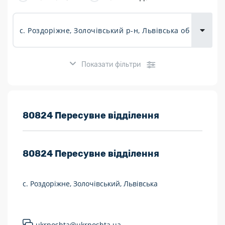
товарів для
городу
Показати фільтри
Розклад роботи:
80824 Пересувне відділення
7 днів на тиждень
80824
Пересувне відділення
Працюють після 19:00
Працюють у вихідні
с. Роздоріжне, Золочівський, Львівська
Поштові послуги:
Укрпошта Експрес/тариф «Пріоритетний»
ukrposhta@ukrposhta.ua