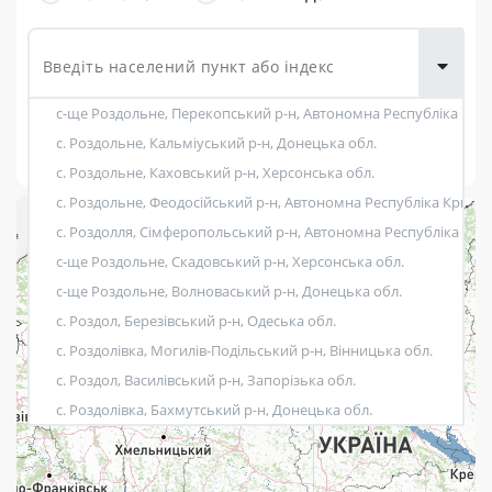
товарів для
городу
с-ще Роздольне, Перекопський р-н, Автономна Республіка Кри
Показати фільтри
с. Роздольне, Кальміуський р-н, Донецька обл.
с. Роздольне, Каховський р-н, Херсонська обл.
с. Роздольне, Феодосійський р-н, Автономна Республіка Крим о
+
с. Роздолля, Сімферопольський р-н, Автономна Республіка Кри
Розклад роботи:
−
с-ще Роздольне, Скадовський р-н, Херсонська обл.
с-ще Роздольне, Волноваський р-н, Донецька обл.
7 днів на тиждень
с. Роздол, Березівський р-н, Одеська обл.
Працюють після 19:00
с. Роздолівка, Могилів-Подільський р-н, Вінницька обл.
с. Роздол, Василівський р-н, Запорізька обл.
Працюють у вихідні
с. Роздолівка, Бахмутський р-н, Донецька обл.
Поштові послуги:
с. Роздолля (Компаніївський), Кропивницький р-н, Кіровоградс
с. Роздолля, Лозівський р-н, Харківська обл.
Укрпошта Експрес/тариф «Пріоритетний»