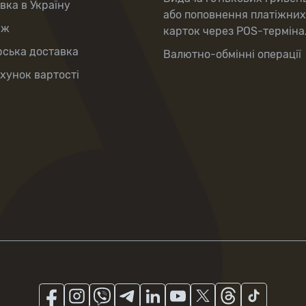
вка в Україну
або поповнення платіжних
аж
карток через POS-терміна
рська доставка
Валютно-обмінні операції
хунок вартості