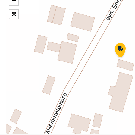
−
Укрпошта Експрес/тариф
Т
«Пріоритетний»
П
Укрпошта Стандарт/тариф «Базовий»
К
Доставка за межі України
Прийом вантажів