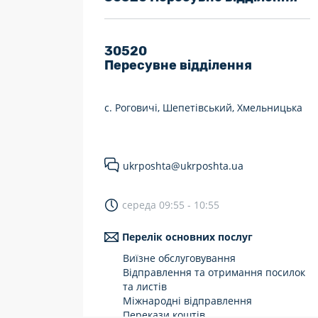
7 днів на тиждень
Працюють після 19:00
30520
Пересувне відділення
Працюють у вихідні
с. Роговичі, Шепетівський, Хмельницька
ukrposhta@ukrposhta.ua
середа 09:55 - 10:55
Перелік основних послуг
Виїзне обслуговування
Відправлення та отримання посилок
та листів
Міжнародні відправлення
Перекази коштів