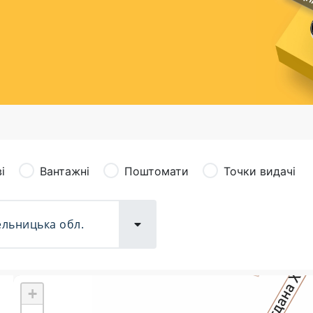
сація (рекламація)
Валютно-обмінні операції
і
Вантажні
Поштомати
Точки видачі
+
Поштові послуги:
Фіна