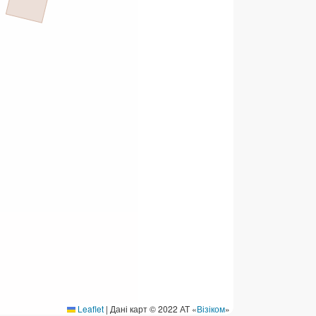
ермінові перекази
ерекази
омунальні та інші платежі
Leaflet
|
Дані карт © 2022 АТ «
Візіком
»