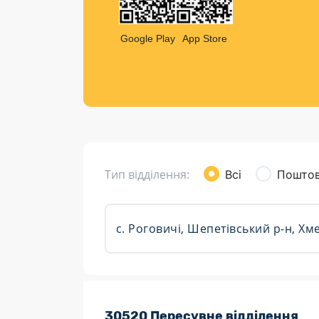
Компен
Листи та листівки
Google Play
App Store
Кур’єрська доставка
Паковання
Доставка з інтернет-магазинів
Доставка товарів для городу
Тип відділення:
Всі
Поштов
Розклад роботи:
30520 Пересувне відділення