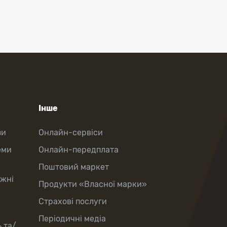
Інше
зи
Онлайн-сервіси
еми
Онлайн-передплата
Поштовий маркет
іжні
Продукти «Власної марки»
Страхові послуги
Періодичні медіа
 та/