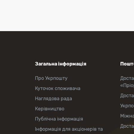
Приймання платежів
Поповнення мобільного рахунку
Оформлення передплати на газети
та журнали
Зняття готівки з картки
Виплата пенсій та соціальних
допомог
Продаж товарів
Загальна інформація
Пошто
Про Укрпошту
Доста
«Прі
Куточок споживача
Доста
Наглядова рада
Укрпо
Керівництво
Міжна
Публічна інформація
Доста
Інформація для акціонерів та