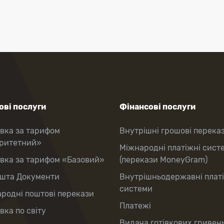
ві послуги
Фінансові послуги
вка за тарифом
Внутрішні грошові перека
оритетний»
Міжнародні платіжні сист
вка за тарифом «Базовий»
(перекази MoneyGram)
шта Документи
Внутрішньодержавні плат
системи
родні поштові перекази
Платежі
вка по світу
Видача готівкових гривень