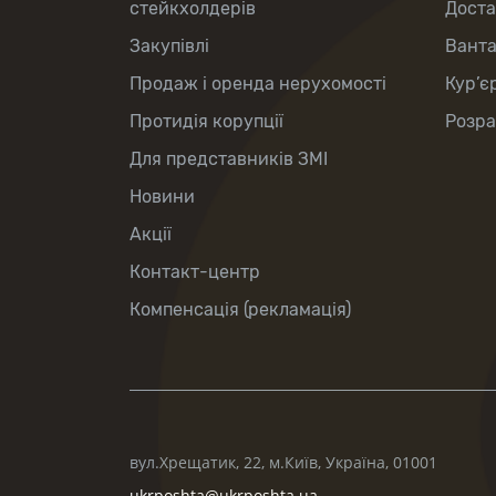
стейкхолдерів
Доста
Закупівлі
Вант
Продаж і оренда нерухомості
Кур’є
Протидія корупції
Розра
Для представників ЗМІ
Новини
Акції
Контакт-центр
Компенсація (рекламація)
вул.Хрещатик, 22, м.Київ, Україна, 01001
ukrposhta@ukrposhta.ua