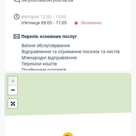
Укрпошта Стандарт/тариф «Базовий»
вівторок 12:00 - 13:45
Доставка за межі України
п’ятниця 09:05 - 11:05
Зачинено
Прийом вантажів
Перелік основних послуг
Фінансові послуги:
Виїзне обслуговування
Відправлення та отримання посилок та листів
Міжнародні відправлення
Термінові перекази
Перекази коштів
Перекази
Приймання платежів
Поповнення мобільного рахунку
+
Комунальні та інші платежі
Оформлення передплати на газети та
журнали
−
Зняття готівки з картки
Виплата пенсій та соціальних допомог
Продаж товарів