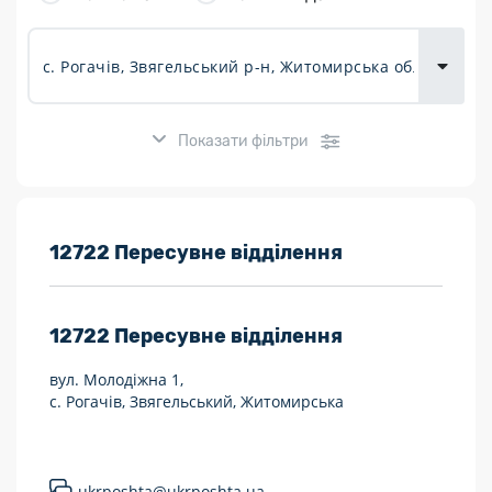
товарів для
городу
Показати фільтри
Розклад роботи:
12722 Пересувне відділення
7 днів на тиждень
12722
Пересувне відділення
Працюють після 19:00
вул. Молодіжна 1,
Працюють у вихідні
с. Рогачів, Звягельський, Житомирська
Поштові послуги:
Укрпошта Експрес/тариф «Пріоритетний»
ukrposhta@ukrposhta.ua