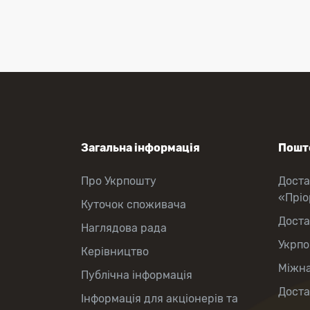
зняття готівки
Виплата пенсій та соціальних
допомог
Продаж товарів
Продаж марок та паковання
Загальна інформація
Пошто
Про Укрпошту
Доста
«Прі
Куточок споживача
Доста
Наглядова рада
Укрпо
Керівництво
Міжна
Публічна інформація
Доста
Інформація для акціонерів та