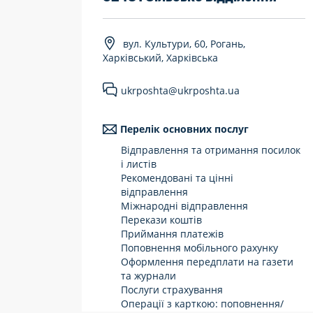
7 днів на тиждень
вул. Культури, 60, Рогань,
Працюють після 19:00
Харківський, Харківська
Працюють у вихідні
ukrposhta@ukrposhta.ua
Перелік основних послуг
Відправлення та отримання посилок
і листів
Рекомендовані та цінні
відправлення
Міжнародні відправлення
Перекази коштів
Приймання платежів
Поповнення мобільного рахунку
Оформлення передплати на газети
та журнали
Послуги страхування
Операції з карткою: поповнення/