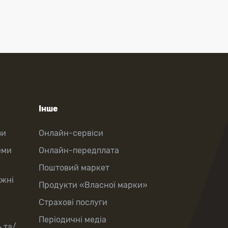
Інше
зи
Онлайн-сервіси
еми
Онлайн-передплата
Поштовий маркет
іжні
Продукти «Власної марки»
Страхові послуги
Періодичні медіа
 та/