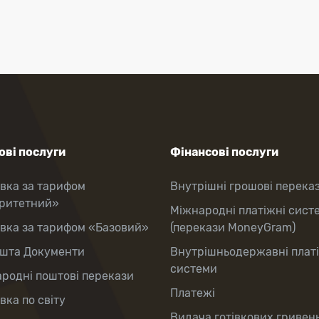
ві послуги
Фінансові послуги
вка за тарифом
Внутрішні грошові перека
оритетний»
Міжнародні платіжні сист
вка за тарифом «Базовий»
(перекази MoneyGram)
шта Документи
Внутрішньодержавні плат
системи
родні поштові перекази
Платежі
вка по світу
Видача готівкових гривень