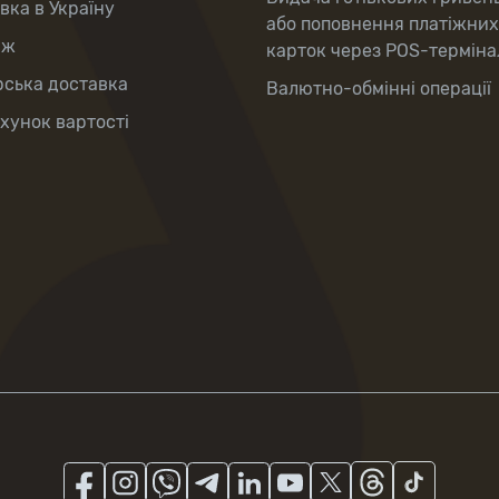
вка в Україну
або поповнення платіжних
аж
карток через POS-терміна
рська доставка
Валютно-обмінні операції
хунок вартості