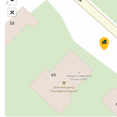
−
Укрпошта Експрес/тариф
Т
«Пріоритетний»
П
Укрпошта Стандарт/тариф «Базовий»
К
Доставка за межі України
Прийом вантажів