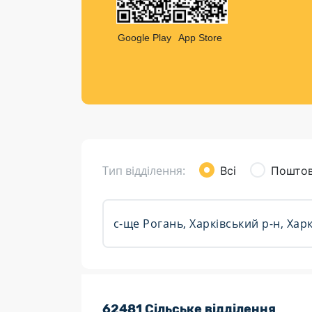
Компен
Листи та листівки
Google Play
App Store
Кур’єрська доставка
Паковання
Доставка з інтернет-магазинів
Доставка товарів для городу
Тип відділення:
Всі
Поштов
Розклад роботи:
62481 Сільське відділення