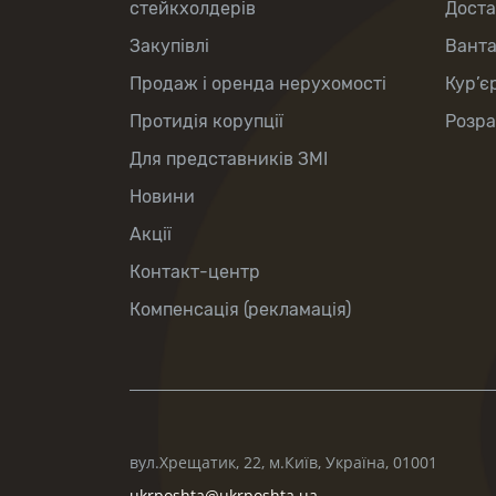
стейкхолдерів
Доста
Закупівлі
Вант
Продаж і оренда нерухомості
Кур’є
Протидія корупції
Розра
Для представників ЗМІ
Новини
Акції
Контакт-центр
Компенсація (рекламація)
вул.Хрещатик, 22, м.Київ, Україна, 01001
ukrposhta@ukrposhta.ua