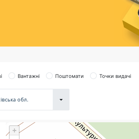
сація (рекламація)
Валютно-обмінні операції
і
Вантажні
Поштомати
Точки видачі
+
Поштові послуги:
Фіна