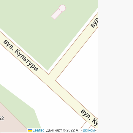
ермінові перекази
ерекази
омунальні та інші платежі
Leaflet
|
Дані карт © 2022 АТ «
Візіком
»