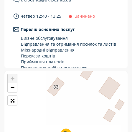
Укрпошта Стандарт/тариф «Базовий»
четвер 12:40 - 13:25
Зачинено
Доставка за межі України
Перелік основних послуг
Прийом вантажів
Виїзне обслуговування
Фінансові послуги:
Відправлення та отримання посилок та листів
Міжнародні відправлення
Перекази коштів
Термінові перекази
Приймання платежів
Перекази
Поповнення мобільного рахунку
Оформлення передплати на газети та
+
Комунальні та інші платежі
журнали
Зняття готівки з картки
−
Виплата пенсій та соціальних допомог
Продаж товарів