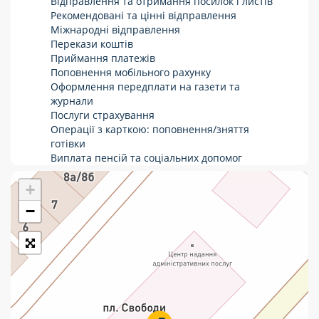
Відправлення та отримання посилок і листів
Рекомендовані та цінні відправлення
Укрпошта Стандарт/тариф «Базовий»
Міжнародні відправлення
Перекази коштів
Доставка за межі України
Приймання платежів
Поповнення мобільного рахунку
Прийом вантажів
Оформлення передплати на газети та
Фінансові послуги:
журнали
Послуги страхування
Операції з карткою: поповнення/зняття
Термінові перекази
готівки
Виплата пенсій та соціальних допомог
Перекази
Продаж товарів
Продаж марок та паковання
+
Комунальні та інші платежі
−