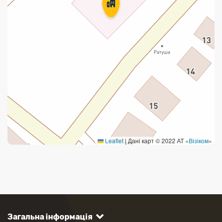
Leaflet
|
Дані карт © 2022 АТ «
Візіком
»
Загальна інформація