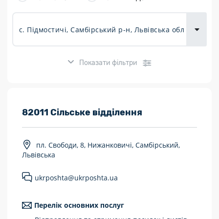
товарів для
городу
Показати фільтри
Розклад роботи:
82011 Сільське відділення
7 днів на тиждень
пл. Свободи, 8, Нижанковичі, Самбірський,
Працюють після 19:00
Львівська
Працюють у вихідні
ukrposhta@ukrposhta.ua
Поштові послуги:
Перелік основних послуг
Укрпошта Експрес/тариф «Пріоритетний»