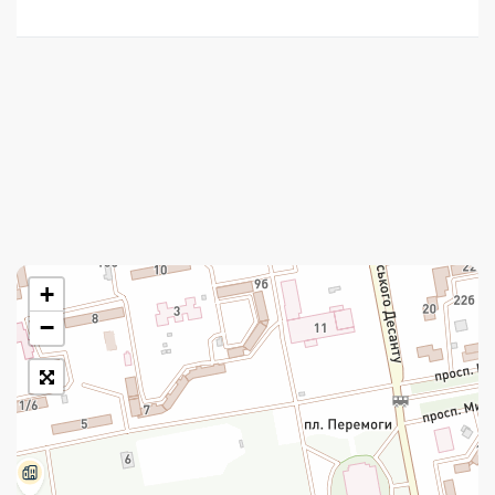
Укрпошта Стандарт/тариф «Базовий»
Доставка за межі України
Прийом вантажів
Фінансові послуги:
Термінові перекази
Перекази
+
Комунальні та інші платежі
−