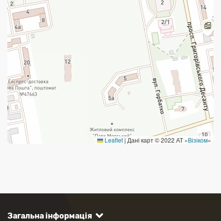
Leaflet
|
Дані карт © 2022 АТ «
Візіком
»
Загальна інформація