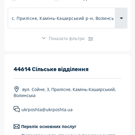
товарів для
городу
Показати фільтри
Розклад роботи:
44614 Сільське відділення
7 днів на тиждень
вул. Сойне, 3, Прилісне, Камінь-Каширський,
Працюють після 19:00
Волинська
Працюють у вихідні
ukrposhta@ukrposhta.ua
Поштові послуги:
Перелік основних послуг
Укрпошта Експрес/тариф «Пріоритетний»