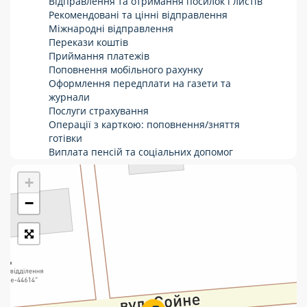
Відправлення та отримання посилок і листів
Рекомендовані та цінні відправлення
Укрпошта Стандарт/тариф «Базовий»
Міжнародні відправлення
Перекази коштів
Доставка за межі України
Приймання платежів
Поповнення мобільного рахунку
Прийом вантажів
Оформлення передплати на газети та
Фінансові послуги:
журнали
Послуги страхування
Операції з карткою: поповнення/зняття
Термінові перекази
готівки
Виплата пенсій та соціальних допомог
Перекази
Продаж товарів
Продаж марок та паковання
+
Комунальні та інші платежі
−