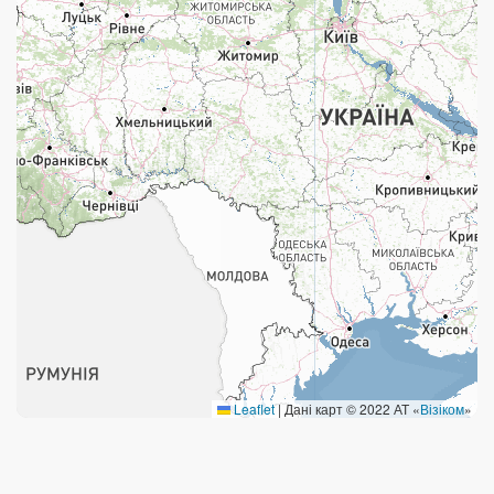
Працюють після 19:00
Працюють у вихідні
Поштові послуги:
Укрпошта Експрес/тариф «Пріоритетний»
Укрпошта Стандарт/тариф «Базовий»
Доставка за межі України
Прийом вантажів
Фінансові послуги:
Термінові перекази
Leaflet
|
Дані карт © 2022 АТ «
Візіком
»
Перекази
Комунальні та інші платежі